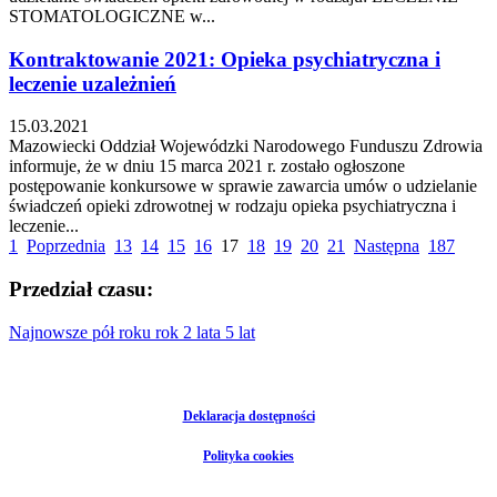
STOMATOLOGICZNE w...
Kontraktowanie 2021: Opieka psychiatryczna i
leczenie uzależnień
15.03.2021
Mazowiecki Oddział Wojewódzki Narodowego Funduszu Zdrowia
informuje, że w dniu 15 marca 2021 r. zostało ogłoszone
postępowanie konkursowe w sprawie zawarcia umów o udzielanie
świadczeń opieki zdrowotnej w rodzaju opieka psychiatryczna i
leczenie...
1
Poprzednia
13
14
15
16
17
18
19
20
21
Następna
187
Przedział czasu:
Najnowsze
pół roku
rok
2 lata
5 lat
Deklaracja dostępności
Polityka cookies