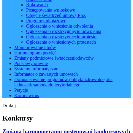
Rokowania
Postępowania wnioskowe
Objęcie świadczeń umową PSZ
Programy pilotażowe
Ogłoszenia o wniesieniu odwołania
Ogłoszenia o rozstrzygnięciu odwołania
Ogłoszenia o rozstrzygnięciu protestu
Ogłoszenia o wniesionych protestach
Monitorowanie umów
Harmonogram przyjęć
Zmiany podmiotowe świadczeniodawców
Podstawy prawne
Systemy informatyczne
Informator o zawartych umowach
Dofinansowanie programów polityki zdrowotnej dla
jednostek samorządu terytorialnego
Petycje
Koronawirus
Drukuj
Konkursy
Zmiana harmonogramu postępowań konkursowych