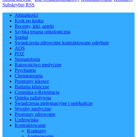
Subskrybuj RSS
Aktualności
Krok po kroku
Recepty, leki, apteki
Szybka terapia onkologiczna
Szpital
Świadczenia zdrowotne kontraktowane odrębnie
AOS
POZ
Stomatologia
Ratownictwo medyczne
Psychiatria
Chemioterapia
Programy lekowe
Badania kliniczne
Centralna e-Rejestracja
Opieka paliatywna
Świadczenia pielęgnacyjne i opiekuńcze
Wyroby medyczne
Programy zdrowotne
Uzdrowiska
Kontraktowanie
Konkursy
Aneksowanie