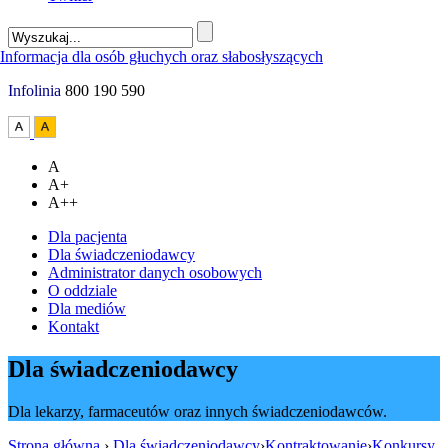
Infolinia
800 190 590
A
A+
A++
Dla pacjenta
Dla świadczeniodawcy
Administrator danych osobowych
O oddziale
Dla mediów
Kontakt
Dla świadczeniodawcy
Dla lekarzy, farmaceutów oraz innych świadczeniodawców.
Strona główna
›
Dla świadczeniodawcy
›
Kontraktowanie
›
Konkursy