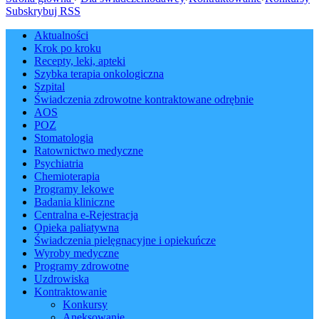
Subskrybuj RSS
Aktualności
Krok po kroku
Recepty, leki, apteki
Szybka terapia onkologiczna
Szpital
Świadczenia zdrowotne kontraktowane odrębnie
AOS
POZ
Stomatologia
Ratownictwo medyczne
Psychiatria
Chemioterapia
Programy lekowe
Badania kliniczne
Centralna e-Rejestracja
Opieka paliatywna
Świadczenia pielęgnacyjne i opiekuńcze
Wyroby medyczne
Programy zdrowotne
Uzdrowiska
Kontraktowanie
Konkursy
Aneksowanie