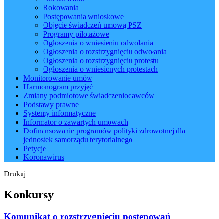
Rokowania
Postępowania wnioskowe
Objęcie świadczeń umową PSZ
Programy pilotażowe
Ogłoszenia o wniesieniu odwołania
Ogłoszenia o rozstrzygnięciu odwołania
Ogłoszenia o rozstrzygnięciu protestu
Ogłoszenia o wniesionych protestach
Monitorowanie umów
Harmonogram przyjęć
Zmiany podmiotowe świadczeniodawców
Podstawy prawne
Systemy informatyczne
Informator o zawartych umowach
Dofinansowanie programów polityki zdrowotnej dla
jednostek samorządu terytorialnego
Petycje
Koronawirus
Drukuj
Konkursy
Komunikat o rozstrzygnięciu postępowań