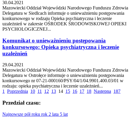
30.04.2021
Mazowiecki Oddział Wojewódzki Narodowego Funduszu Zdrowia
Delegatura w Siedlcach informuje o unieważnieniu postępowania
konkursowego w rodzaju Opieka psychiatryczna i leczenie
uzależnień w zakresie OŚRODEK ŚRODOWISKOWEJ OPIEKI
PSYCHOLOGICZNEJ...
Komunikat o unieważnieniu postępowania
konkursowego: Opieka psychiatryczna i leczenie
uzależnień
29.04.2021
Mazowiecki Oddział Wojewódzki Narodowego Funduszu Zdrowia
Delegatura w Ostrołęce informuje o unieważnieniu postępowania
konkursowego nr 07-21-000160/PSY/04/1/04.9901.400.03/01 w
rodzaju: opieka psychiatryczna i leczenie uzależnień...
1
Poprzednia
10
11
12
13
14
15
16
17
18
Następna
187
Przedział czasu:
Najnowsze
pół roku
rok
2 lata
5 lat