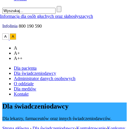
Infolinia
800 190 590
A
A+
A++
Dla pacjenta
Dla świadczeniodawcy
Administrator danych osobowych
O oddziale
Dla mediów
Kontakt
Dla świadczeniodawcy
Dla lekarzy, farmaceutów oraz innych świadczeniodawców.
Strona główna
›
Dla świadczeniodawcy
›
Kontraktowanie
›
Konkursy