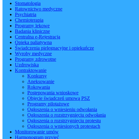
Stomatologia
Ratownictwo medyczne
Psychiatria
Chemioterapia
Programy lekowe
Badania kliniczne
Centralna e-Rejestracja
Opieka paliatywna
Świadczenia pielęgnacyjne i opiekuńcze
Wyroby medyczne
Programy zdrowotne
Uzdrowiska
Kontraktowanie
Konkursy
Aneksowanie
Rokowania
Postępowania wnioskowe
Objęcie świadczeń umową PSZ
Programy pilotażowe
Ogłoszenia o wniesieniu odwołania
Ogłoszenia o rozstrzygnięciu odwołania
Ogłoszenia o rozstrzygnięciu protestu
Ogłoszenia o wniesionych protestach
Monitorowanie umów
Harmonogram przyjęć