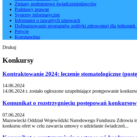
Zmiany podmiotowe świadczeniodawców
Podstawy prawne
Systemy informatyczne
Informator o zawartych umowach
Dofinansowanie programów polityki zdrowotnej dla jednostek 
Petycje
Koronawirus
Drukuj
Konkursy
Kontraktowanie 2024: leczenie stomatologiczne (post
14.06.2024
14.06.2024 r. zostało ogłoszone uzupełniające postępowanie konkurs
Komunikat o rozstrzygnięciu postępowań konkursowy
07.06.2024
Mazowiecki Oddział Wojewódzki Narodowego Funduszu Zdrowia infor
konkursu ofert w celu zawarcia umowy o udzielanie świadczeń...