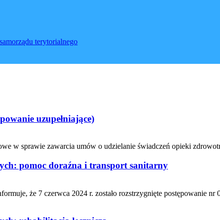
samorządu terytorialnego
ępowanie uzupełniające)
owe w sprawie zawarcia umów o udzielanie świadczeń opieki zdrowotne
ch: pomoc doraźna i transport sanitarny
muje, że 7 czerwca 2024 r. zostało rozstrzygnięte postępowanie nr