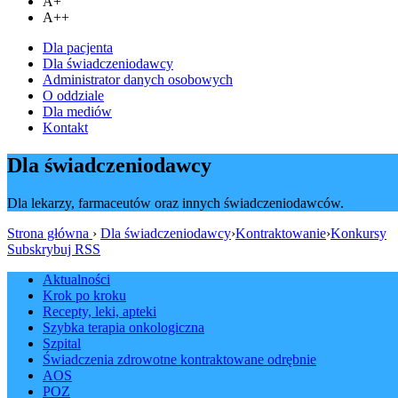
A+
A++
Dla pacjenta
Dla świadczeniodawcy
Administrator danych osobowych
O oddziale
Dla mediów
Kontakt
Dla świadczeniodawcy
Dla lekarzy, farmaceutów oraz innych świadczeniodawców.
Strona główna
›
Dla świadczeniodawcy
›
Kontraktowanie
›
Konkursy
Subskrybuj RSS
Aktualności
Krok po kroku
Recepty, leki, apteki
Szybka terapia onkologiczna
Szpital
Świadczenia zdrowotne kontraktowane odrębnie
AOS
POZ