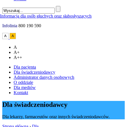
Infolinia
800 190 590
A
A+
A++
Dla pacjenta
Dla świadczeniodawcy
Administrator danych osobowych
O oddziale
Dla mediów
Kontakt
Dla świadczeniodawcy
Dla lekarzy, farmaceutów oraz innych świadczeniodawców.
Strona główna
›
Dla