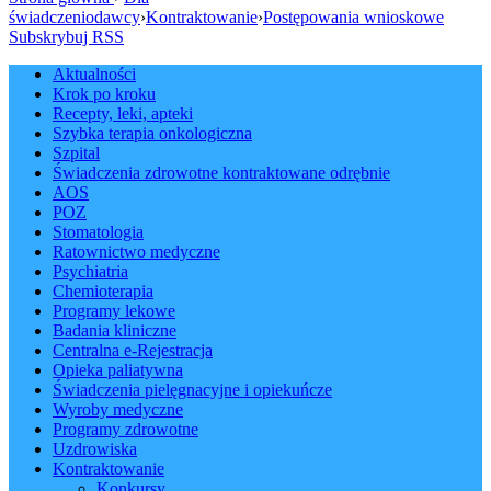
świadczeniodawcy
›
Kontraktowanie
›
Postępowania wnioskowe
Subskrybuj RSS
Aktualności
Krok po kroku
Recepty, leki, apteki
Szybka terapia onkologiczna
Szpital
Świadczenia zdrowotne kontraktowane odrębnie
AOS
POZ
Stomatologia
Ratownictwo medyczne
Psychiatria
Chemioterapia
Programy lekowe
Badania kliniczne
Centralna e-Rejestracja
Opieka paliatywna
Świadczenia pielęgnacyjne i opiekuńcze
Wyroby medyczne
Programy zdrowotne
Uzdrowiska
Kontraktowanie
Konkursy