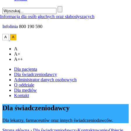
Infolinia
800 190 590
A
A+
A++
Dla pacjenta
Dla świadczeniodawcy
Administrator danych osobowych
O oddziale
Dla mediów
Kontakt
Dla świadczeniodawcy
Dla lekarzy, farmaceutów oraz innych świadczeniodawców.
Strona główna
›
Dla świadczeniodawcy
›
Kontraktowanie
›
Objęcie