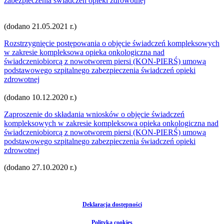
zabezpieczenia świadczeń opieki zdrowotnej
(dodano 21.05.2021 r.)
Rozstrzygnięcie postępowania o objęcie świadczeń kompleksowych
w zakresie kompleksowa opieka onkologiczna nad
świadczeniobiorcą z nowotworem piersi (KON-PIERŚ) umową
podstawowego szpitalnego zabezpieczenia świadczeń opieki
zdrowotnej
(dodano 10.12.2020 r.)
Zaproszenie do składania wniosków o objęcie świadczeń
kompleksowych w zakresie kompleksowa opieka onkologiczna nad
świadczeniobiorcą z nowotworem piersi (KON-PIERŚ) umową
podstawowego szpitalnego zabezpieczenia świadczeń opieki
zdrowotnej
(dodano 27.10.2020 r.)
Deklaracja dostępności
Polityka cookies