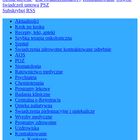
świadczeń umową PSZ
Subskrybuj RSS
Aktualności
Krok po kroku
Recepty, leki, apteki
Szybka terapia onkologiczna
Szpital
Świadczenia zdrowotne kontraktowane odrębnie
AOS
POZ
Stomatologia
Ratownictwo medyczne
Psychiatria
Chemioterapia
Programy lekowe
Badania kliniczne
Centralna e-Rejestracja
Opieka paliatywna
Świadczenia pielęgnacyjne i opiekuńcze
Wyroby medyczne
Programy zdrowotne
Uzdrowiska
Kontraktowanie
Konkursy