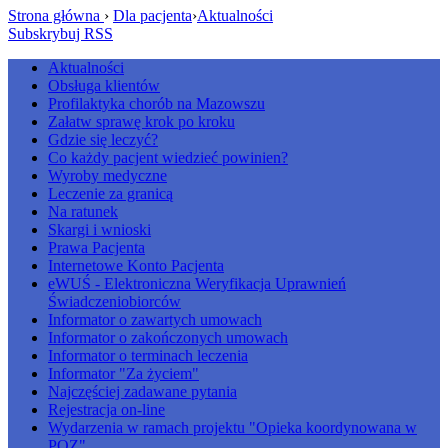
Strona główna
›
Dla pacjenta
›
Aktualności
Subskrybuj RSS
Aktualności
Obsługa klientów
Profilaktyka chorób na Mazowszu
Załatw sprawę krok po kroku
Gdzie się leczyć?
Co każdy pacjent wiedzieć powinien?
Wyroby medyczne
Leczenie za granicą
Na ratunek
Skargi i wnioski
Prawa Pacjenta
Internetowe Konto Pacjenta
eWUŚ - Elektroniczna Weryfikacja Uprawnień
Świadczeniobiorców
Informator o zawartych umowach
Informator o zakończonych umowach
Informator o terminach leczenia
Informator "Za życiem"
Najczęściej zadawane pytania
Rejestracja on-line
Wydarzenia w ramach projektu "Opieka koordynowana w
POZ"