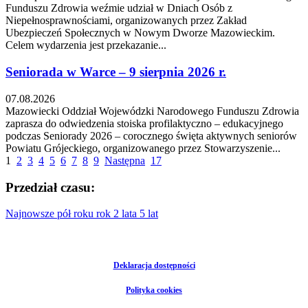
Funduszu Zdrowia weźmie udział w Dniach Osób z
Niepełnosprawnościami, organizowanych przez Zakład
Ubezpieczeń Społecznych w Nowym Dworze Mazowieckim.
Celem wydarzenia jest przekazanie...
Seniorada w Warce – 9 sierpnia 2026 r.
07.08.2026
Mazowiecki Oddział Wojewódzki Narodowego Funduszu Zdrowia
zaprasza do odwiedzenia stoiska profilaktyczno – edukacyjnego
podczas Seniorady 2026 – corocznego święta aktywnych seniorów
Powiatu Grójeckiego, organizowanego przez Stowarzyszenie...
1
2
3
4
5
6
7
8
9
Następna
17
Przedział czasu:
Najnowsze
pół roku
rok
2 lata
5 lat
Deklaracja dostępności
Polityka cookies