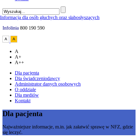
Infolinia
800 190 590
A
A+
A++
Dla pacjenta
Dla świadczeniodawcy
Administrator danych osobowych
O oddziale
Dla mediów
Kontakt
Dla pacjenta
Najważniejsze informacje, m.in. jak załatwić sprawę w NFZ, gdzie
się leczyć.