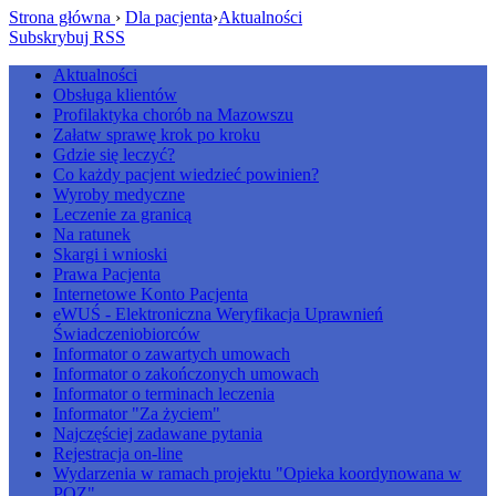
Strona główna
›
Dla pacjenta
›
Aktualności
Subskrybuj RSS
Aktualności
Obsługa klientów
Profilaktyka chorób na Mazowszu
Załatw sprawę krok po kroku
Gdzie się leczyć?
Co każdy pacjent wiedzieć powinien?
Wyroby medyczne
Leczenie za granicą
Na ratunek
Skargi i wnioski
Prawa Pacjenta
Internetowe Konto Pacjenta
eWUŚ - Elektroniczna Weryfikacja Uprawnień
Świadczeniobiorców
Informator o zawartych umowach
Informator o zakończonych umowach
Informator o terminach leczenia
Informator "Za życiem"
Najczęściej zadawane pytania
Rejestracja on-line
Wydarzenia w ramach projektu "Opieka koordynowana w
POZ"