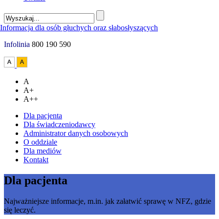
Infolinia
800 190 590
A
A+
A++
Dla pacjenta
Dla świadczeniodawcy
Administrator danych osobowych
O oddziale
Dla mediów
Kontakt
Dla pacjenta
Najważniejsze informacje, m.in. jak załatwić sprawę w NFZ, gdzie
się leczyć.