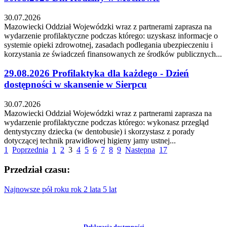
30.07.2026
Mazowiecki Oddział Wojewódzki wraz z partnerami zaprasza na
wydarzenie profilaktyczne podczas którego: uzyskasz informacje o
systemie opieki zdrowotnej, zasadach podlegania ubezpieczeniu i
korzystania ze świadczeń finansowanych ze środków publicznych...
29.08.2026 Profilaktyka dla każdego - Dzień
dostępności w skansenie w Sierpcu
30.07.2026
Mazowiecki Oddział Wojewódzki wraz z partnerami zaprasza na
wydarzenie profilaktyczne podczas którego: wykonasz przegląd
dentystyczny dziecka (w dentobusie) i skorzystasz z porady
dotyczącej technik prawidłowej higieny jamy ustnej...
1
Poprzednia
1
2
3
4
5
6
7
8
9
Następna
17
Przedział czasu:
Najnowsze
pół roku
rok
2 lata
5 lat