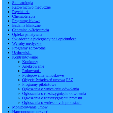
Stomatologia
Ratownictwo medyczne
Psychiatria
Chemioterapia
Programy lekowe
Badania kliniczne
Centralna e-Rejestracja
Opieka paliatywna
Świadczenia pielęgnacyjne i opiekuńcze
Wyroby medyczne
Programy zdrowotne
Uzdrowiska
Kontraktowanie
Konkursy
Aneksowanie
Rokowania
Postępowania wnioskowe
Objęcie świadczeń umową PSZ
Programy pilotażowe
Ogłoszenia o wniesieniu odwołania
Ogłoszenia o rozstrzygnięciu odwołania
Ogłoszenia o rozstrzygnięciu protestu
Ogłoszenia o wniesionych protestach
Monitorowanie umów
Harmonogram przyjęć