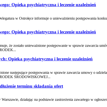
o: Opieka psychiatryczna i leczenie uzależnień
atura w Ostrołęce informuje o unieważnieniu postępowania konkursow
o: Opieka psychiatryczna i leczenie uzależnień
uje, że zostało unieważnione postępowanie w sprawie zawarcia umó
RODEK...
: Opieka psychiatryczna i leczenie uzależnień
nione następujące postępowania w sprawie zawarcia umowy o udziel
OŚRODEK ŚRODOWISKOWEJ...
użenie terminu składania ofert
zawie, działając na podstawie zastrzeżenia zawartego w ogłoszeniu 