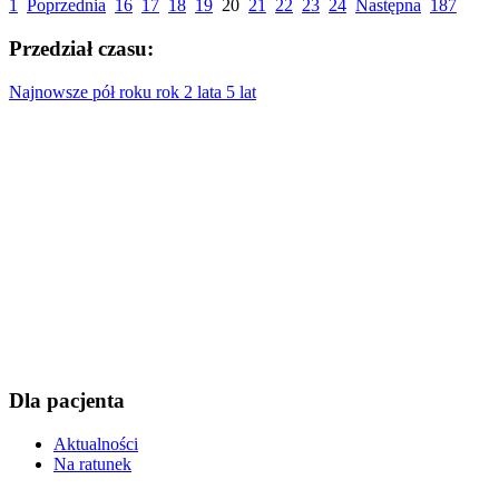
1
Poprzednia
16
17
18
19
20
21
22
23
24
Następna
187
Przedział czasu:
Najnowsze
pół roku
rok
2 lata
5 lat
Dla pacjenta
Aktualności
Na ratunek