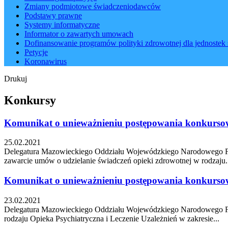
Zmiany podmiotowe świadczeniodawców
Podstawy prawne
Systemy informatyczne
Informator o zawartych umowach
Dofinansowanie programów polityki zdrowotnej dla jednostek 
Petycje
Koronawirus
Drukuj
Konkursy
Komunikat o unieważnieniu postępowania konkursow
25.02.2021
Delegatura Mazowieckiego Oddziału Wojewódzkiego Narodowego Fund
zawarcie umów o udzielanie świadczeń opieki zdrowotnej w rodzaju.
Komunikat o unieważnieniu postępowania konkursoweg
23.02.2021
Delegatura Mazowieckiego Oddziału Wojewódzkiego Narodowego Fun
rodzaju Opieka Psychiatryczna i Leczenie Uzależnień w zakresie...