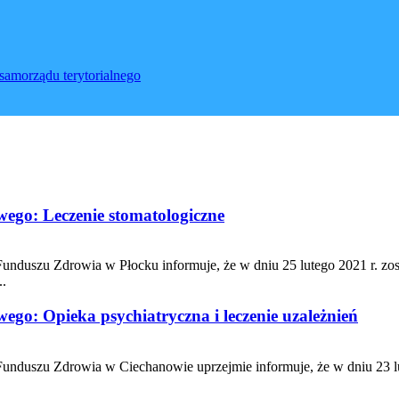
samorządu terytorialnego
ego: Leczenie stomatologiczne
uszu Zdrowia w Płocku informuje, że w dniu 25 lutego 2021 r. zos
..
o: Opieka psychiatryczna i leczenie uzależnień
duszu Zdrowia w Ciechanowie uprzejmie informuje, że w dniu 23 lu