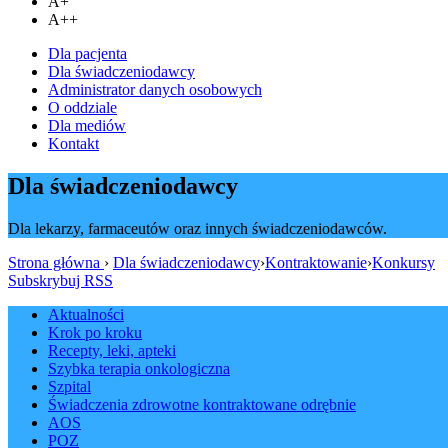
A+
A++
Dla pacjenta
Dla świadczeniodawcy
Administrator danych osobowych
O oddziale
Dla mediów
Kontakt
Dla świadczeniodawcy
Dla lekarzy, farmaceutów oraz innych świadczeniodawców.
Strona główna
›
Dla świadczeniodawcy
›
Kontraktowanie
›
Konkursy
Subskrybuj RSS
Aktualności
Krok po kroku
Recepty, leki, apteki
Szybka terapia onkologiczna
Szpital
Świadczenia zdrowotne kontraktowane odrębnie
AOS
POZ