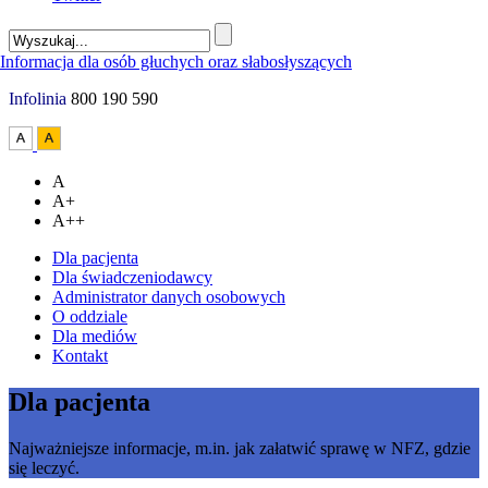
Infolinia
800 190 590
A
A+
A++
Dla pacjenta
Dla świadczeniodawcy
Administrator danych osobowych
O oddziale
Dla mediów
Kontakt
Dla pacjenta
Najważniejsze informacje, m.in. jak załatwić sprawę w NFZ, gdzie
się leczyć.