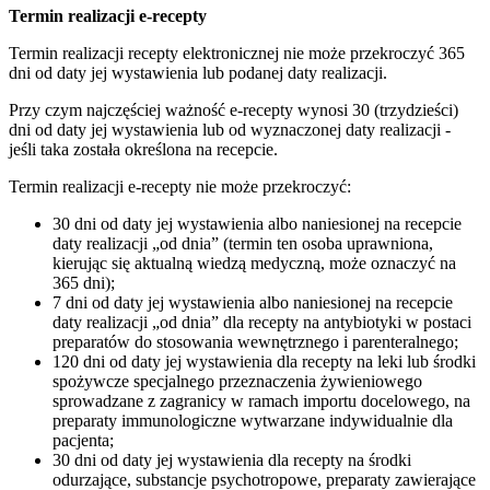
Termin realizacji e-recepty
Termin realizacji recepty elektronicznej nie może przekroczyć 365
dni od daty jej wystawienia lub podanej daty realizacji.
Przy czym najczęściej ważność e-recepty wynosi 30 (trzydzieści)
dni od daty jej wystawienia lub od wyznaczonej daty realizacji -
jeśli taka została określona na recepcie.
Termin realizacji e-recepty nie może przekroczyć:
30 dni od daty jej wystawienia albo naniesionej na recepcie
daty realizacji „od dnia” (termin ten osoba uprawniona,
kierując się aktualną wiedzą medyczną, może oznaczyć na
365 dni);
7 dni od daty jej wystawienia albo naniesionej na recepcie
daty realizacji „od dnia” dla recepty na antybiotyki w postaci
preparatów do stosowania wewnętrznego i parenteralnego;
120 dni od daty jej wystawienia dla recepty na leki lub środki
spożywcze specjalnego przeznaczenia żywieniowego
sprowadzane z zagranicy w ramach importu docelowego, na
preparaty immunologiczne wytwarzane indywidualnie dla
pacjenta;
30 dni od daty jej wystawienia dla recepty na środki
odurzające, substancje psychotropowe, preparaty zawierające