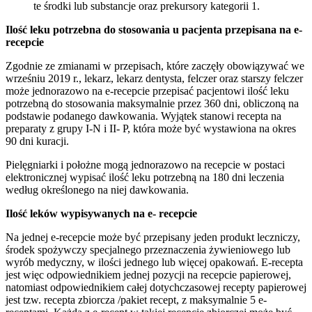
te środki lub substancje oraz prekursory kategorii 1.
Ilość leku potrzebna do stosowania u pacjenta przepisana na e-
recepcie
Zgodnie ze zmianami w przepisach, które zaczęły obowiązywać we
wrześniu 2019 r., lekarz, lekarz dentysta, felczer oraz starszy felczer
może jednorazowo na e-recepcie przepisać pacjentowi ilość leku
potrzebną do stosowania maksymalnie przez 360 dni, obliczoną na
podstawie podanego dawkowania. Wyjątek stanowi recepta na
preparaty z grupy I-N i II- P, która może być wystawiona na okres
90 dni kuracji.
Pielęgniarki i położne mogą jednorazowo na recepcie w postaci
elektronicznej wypisać ilość leku potrzebną na 180 dni leczenia
według określonego na niej dawkowania.
Ilość leków wypisywanych na e- recepcie
Na jednej e-recepcie może być przepisany jeden produkt leczniczy,
środek spożywczy specjalnego przeznaczenia żywieniowego lub
wyrób medyczny, w ilości jednego lub więcej opakowań. E-recepta
jest więc odpowiednikiem jednej pozycji na recepcie papierowej,
natomiast odpowiednikiem całej dotychczasowej recepty papierowej
jest tzw. recepta zbiorcza /pakiet recept, z maksymalnie 5 e-