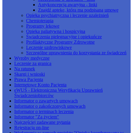
Antykoncepcja awaryjna - linki
Znajdź aptekę, która ma podpisaną umowę
Opieka psychiatryczna i leczenie uzależnień
Chemioterapia
Programy lekowe
Opieka paliatywna i hospicyjna
Świadczenia pielęgnacyjne i opiekuńcze
Profilaktyczne Programy Zdrowotne
Leczenie uzdrowiskowe
Szczególne uprawnienia do korzystania ze świadczeń
Wyroby medyczne
Leczenie za granicą
Na ratunek
Skargi i wnioski
Prawa Pacjenta
Internetowe Konto Pacjenta
eWUŚ - Elektroniczna Weryfikacja Uprawnień
Świadczeniobiorców
Informator o zawartych umowach
Informator o zakończonych umowach
Informator o terminach leczenia
Informator "Za życiem"
Najczęściej zadawane pytania
Rejestracja on-line
Wydarzenia w ramach projektu "Opieka koordynowana w