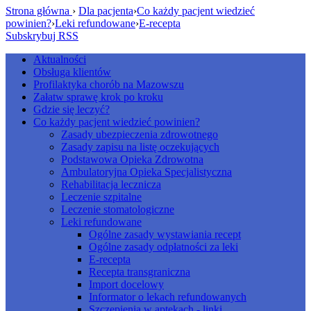
Strona główna
›
Dla pacjenta
›
Co każdy pacjent wiedzieć
powinien?
›
Leki refundowane
›
E-recepta
Subskrybuj RSS
Aktualności
Obsługa klientów
Profilaktyka chorób na Mazowszu
Załatw sprawę krok po kroku
Gdzie się leczyć?
Co każdy pacjent wiedzieć powinien?
Zasady ubezpieczenia zdrowotnego
Zasady zapisu na listę oczekujących
Podstawowa Opieka Zdrowotna
Ambulatoryjna Opieka Specjalistyczna
Rehabilitacja lecznicza
Leczenie szpitalne
Leczenie stomatologiczne
Leki refundowane
Ogólne zasady wystawiania recept
Ogólne zasady odpłatności za leki
E-recepta
Recepta transgraniczna
Import docelowy
Informator o lekach refundowanych
Szczepienia w aptekach - linki