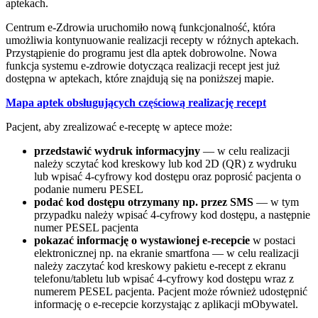
aptekach.
Centrum e-Zdrowia uruchomiło nową funkcjonalność, która
umożliwia kontynuowanie realizacji recepty w różnych aptekach.
Przystąpienie do programu jest dla aptek dobrowolne. Nowa
funkcja systemu e-zdrowie dotycząca realizacji recept jest już
dostępna w aptekach, które znajdują się na poniższej mapie.
Mapa aptek obsługujących częściową realizację recept
Pacjent, aby zrealizować e-receptę w aptece może:
przedstawić wydruk informacyjny
— w celu realizacji
należy sczytać kod kreskowy lub kod 2D (QR) z wydruku
lub wpisać 4-cyfrowy kod dostępu oraz poprosić pacjenta o
podanie numeru PESEL
podać kod dostępu otrzymany np. przez SMS
— w tym
przypadku należy wpisać 4-cyfrowy kod dostępu, a następnie
numer PESEL pacjenta
pokazać informację o wystawionej e-recepcie
w postaci
elektronicznej np. na ekranie smartfona — w celu realizacji
należy zaczytać kod kreskowy pakietu e-recept z ekranu
telefonu/tabletu lub wpisać 4-cyfrowy kod dostępu wraz z
numerem PESEL pacjenta. Pacjent może również udostępnić
informację o e-recepcie korzystając z aplikacji mObywatel.