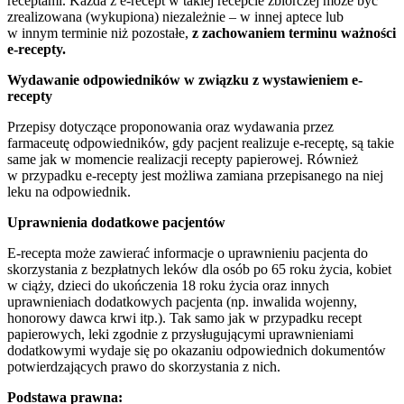
receptami. Każda z e-recept w takiej recepcie zbiorczej może być
zrealizowana (wykupiona) niezależnie – w innej aptece lub
w innym terminie niż pozostałe,
z zachowaniem terminu ważności
e-recepty.
Wydawanie odpowiedników w związku z wystawieniem e-
recepty
Przepisy dotyczące proponowania oraz wydawania przez
farmaceutę odpowiedników, gdy pacjent realizuje e-receptę, są takie
same jak w momencie realizacji recepty papierowej. Również
w przypadku e-recepty jest możliwa zamiana przepisanego na niej
leku na odpowiednik.
Uprawnienia dodatkowe pacjentów
E-recepta może zawierać informacje o uprawnieniu pacjenta do
skorzystania z bezpłatnych leków dla osób po 65 roku życia, kobiet
w ciąży, dzieci do ukończenia 18 roku życia oraz innych
uprawnieniach dodatkowych pacjenta (np. inwalida wojenny,
honorowy dawca krwi itp.). Tak samo jak w przypadku recept
papierowych, leki zgodnie z przysługującymi uprawnieniami
dodatkowymi wydaje się po okazaniu odpowiednich dokumentów
potwierdzających prawo do skorzystania z nich.
Podstawa prawna: