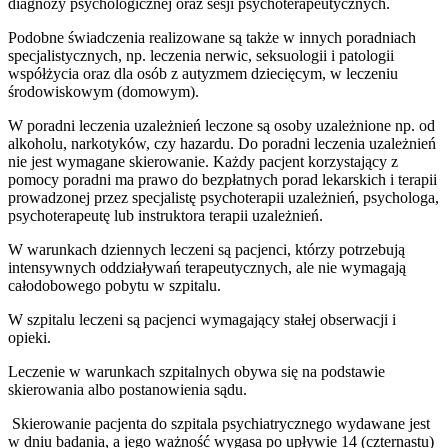
diagnozy psychologicznej oraz sesji psychoterapeutycznych.
Podobne świadczenia realizowane są także w innych poradniach
specjalistycznych, np. leczenia nerwic, seksuologii i patologii
współżycia oraz dla osób z autyzmem dziecięcym, w leczeniu
środowiskowym (domowym).
W poradni leczenia uzależnień leczone są osoby uzależnione np. od
alkoholu, narkotyków, czy hazardu. Do poradni leczenia uzależnień
nie jest wymagane skierowanie. Każdy pacjent korzystający z
pomocy poradni ma prawo do bezpłatnych porad lekarskich i terapii
prowadzonej przez specjalistę psychoterapii uzależnień, psychologa,
psychoterapeutę lub instruktora terapii uzależnień.
W warunkach dziennych leczeni są pacjenci, którzy potrzebują
intensywnych oddziaływań terapeutycznych, ale nie wymagają
całodobowego pobytu w szpitalu.
W szpitalu leczeni są pacjenci wymagający stałej obserwacji i
opieki.
Leczenie w warunkach szpitalnych obywa się na podstawie
skierowania albo postanowienia sądu.
Skierowanie pacjenta do szpitala psychiatrycznego wydawane jest
w dniu badania, a jego ważność wygasa po upływie 14 (czternastu)