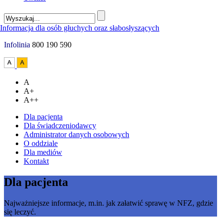
Infolinia
800 190 590
A
A+
A++
Dla pacjenta
Dla świadczeniodawcy
Administrator danych osobowych
O oddziale
Dla mediów
Kontakt
Dla pacjenta
Najważniejsze informacje, m.in. jak załatwić sprawę w NFZ, gdzie
się leczyć.