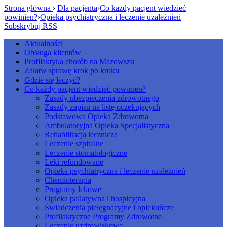
Strona główna
›
Dla pacjenta
›
Co każdy pacjent wiedzieć
powinien?
›
Opieka psychiatryczna i leczenie uzależnień
Subskrybuj RSS
Aktualności
Obsługa klientów
Profilaktyka chorób na Mazowszu
Załatw sprawę krok po kroku
Gdzie się leczyć?
Co każdy pacjent wiedzieć powinien?
Zasady ubezpieczenia zdrowotnego
Zasady zapisu na listę oczekujących
Podstawowa Opieka Zdrowotna
Ambulatoryjna Opieka Specjalistyczna
Rehabilitacja lecznicza
Leczenie szpitalne
Leczenie stomatologiczne
Leki refundowane
Opieka psychiatryczna i leczenie uzależnień
Chemioterapia
Programy lekowe
Opieka paliatywna i hospicyjna
Świadczenia pielęgnacyjne i opiekuńcze
Profilaktyczne Programy Zdrowotne
Leczenie uzdrowiskowe