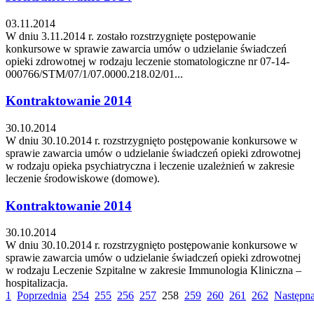
03.11.2014
W dniu 3.11.2014 r. zostało rozstrzygnięte postępowanie
konkursowe w sprawie zawarcia umów o udzielanie świadczeń
opieki zdrowotnej w rodzaju leczenie stomatologiczne nr 07-14-
000766/STM/07/1/07.0000.218.02/01...
Kontraktowanie 2014
30.10.2014
W dniu 30.10.2014 r. rozstrzygnięto postępowanie konkursowe w
sprawie zawarcia umów o udzielanie świadczeń opieki zdrowotnej
w rodzaju opieka psychiatryczna i leczenie uzależnień w zakresie
leczenie środowiskowe (domowe).
Kontraktowanie 2014
30.10.2014
W dniu 30.10.2014 r. rozstrzygnięto postępowanie konkursowe w
sprawie zawarcia umów o udzielanie świadczeń opieki zdrowotnej
w rodzaju Leczenie Szpitalne w zakresie Immunologia Kliniczna –
hospitalizacja.
1
Poprzednia
254
255
256
257
258
259
260
261
262
Następn