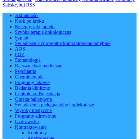
Subskrybuj RSS
Aktualności
Krok po kroku
Recepty, leki, apteki
Szybka terapia onkologiczna
Szpital
Świadczenia zdrowotne kontraktowane odrębnie
AOS
POZ
Stomatologia
Ratownictwo medyczne
Psychiatria
Chemioterapia
Programy lekowe
Badania kliniczne
Centralna e-Rejestracja
Opieka paliatywna
Świadczenia pielęgnacyjne i opiekuńcze
Wyroby medyczne
Programy zdrowotne
Uzdrowiska
Kontraktowanie
Konkursy
Aneksowanie