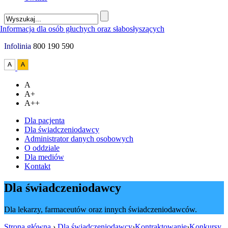
Infolinia
800 190 590
A
A+
A++
Dla pacjenta
Dla świadczeniodawcy
Administrator danych osobowych
O oddziale
Dla mediów
Kontakt
Dla świadczeniodawcy
Dla lekarzy, farmaceutów oraz innych świadczeniodawców.
Strona główna
›
Dla świadczeniodawcy
›
Kontraktowanie
›
Konkursy