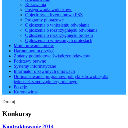
Rokowania
Postępowania wnioskowe
Objęcie świadczeń umową PSZ
Programy pilotażowe
Ogłoszenia o wniesieniu odwołania
Ogłoszenia o rozstrzygnięciu odwołania
Ogłoszenia o rozstrzygnięciu protestu
Ogłoszenia o wniesionych protestach
Monitorowanie umów
Harmonogram przyjęć
Zmiany podmiotowe świadczeniodawców
Podstawy prawne
Systemy informatyczne
Informator o zawartych umowach
Dofinansowanie programów polityki zdrowotnej dla
jednostek samorządu terytorialnego
Petycje
Koronawirus
Drukuj
Konkursy
Kontraktowanie 2014