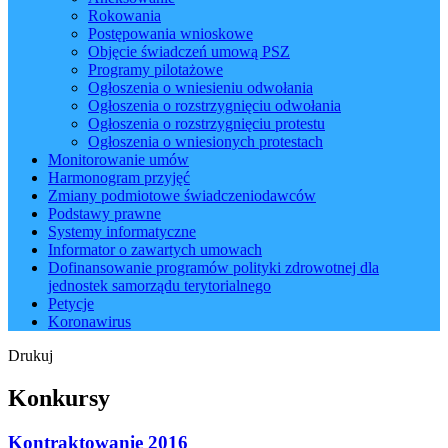
Rokowania
Postępowania wnioskowe
Objęcie świadczeń umową PSZ
Programy pilotażowe
Ogłoszenia o wniesieniu odwołania
Ogłoszenia o rozstrzygnięciu odwołania
Ogłoszenia o rozstrzygnięciu protestu
Ogłoszenia o wniesionych protestach
Monitorowanie umów
Harmonogram przyjęć
Zmiany podmiotowe świadczeniodawców
Podstawy prawne
Systemy informatyczne
Informator o zawartych umowach
Dofinansowanie programów polityki zdrowotnej dla
jednostek samorządu terytorialnego
Petycje
Koronawirus
Drukuj
Konkursy
Kontraktowanie 2016