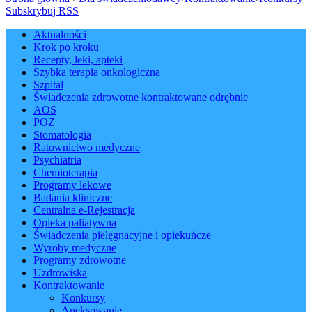
Subskrybuj RSS
Aktualności
Krok po kroku
Recepty, leki, apteki
Szybka terapia onkologiczna
Szpital
Świadczenia zdrowotne kontraktowane odrębnie
AOS
POZ
Stomatologia
Ratownictwo medyczne
Psychiatria
Chemioterapia
Programy lekowe
Badania kliniczne
Centralna e-Rejestracja
Opieka paliatywna
Świadczenia pielęgnacyjne i opiekuńcze
Wyroby medyczne
Programy zdrowotne
Uzdrowiska
Kontraktowanie
Konkursy
Aneksowanie