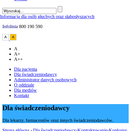
Infolinia
800 190 590
A
A+
A++
Dla pacjenta
Dla świadczeniodawcy
Administrator danych osobowych
O oddziale
Dla mediów
Kontakt
Dla świadczeniodawcy
Dla lekarzy, farmaceutów oraz innych świadczeniodawców.
Strona główna
›
Dla świadczeniodawcy
›
Kontraktowanie
›
Konkursy