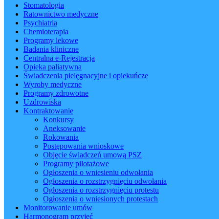
Stomatologia
Ratownictwo medyczne
Psychiatria
Chemioterapia
Programy lekowe
Badania kliniczne
Centralna e-Rejestracja
Opieka paliatywna
Świadczenia pielęgnacyjne i opiekuńcze
Wyroby medyczne
Programy zdrowotne
Uzdrowiska
Kontraktowanie
Konkursy
Aneksowanie
Rokowania
Postępowania wnioskowe
Objęcie świadczeń umową PSZ
Programy pilotażowe
Ogłoszenia o wniesieniu odwołania
Ogłoszenia o rozstrzygnięciu odwołania
Ogłoszenia o rozstrzygnięciu protestu
Ogłoszenia o wniesionych protestach
Monitorowanie umów
Harmonogram przyjęć