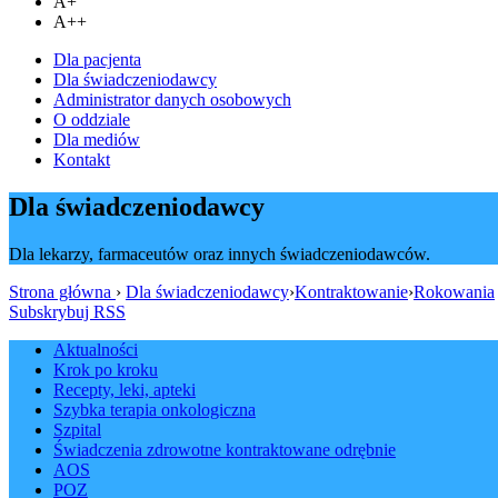
A+
A++
Dla pacjenta
Dla świadczeniodawcy
Administrator danych osobowych
O oddziale
Dla mediów
Kontakt
Dla świadczeniodawcy
Dla lekarzy, farmaceutów oraz innych świadczeniodawców.
Strona główna
›
Dla świadczeniodawcy
›
Kontraktowanie
›
Rokowania
Subskrybuj RSS
Aktualności
Krok po kroku
Recepty, leki, apteki
Szybka terapia onkologiczna
Szpital
Świadczenia zdrowotne kontraktowane odrębnie
AOS
POZ