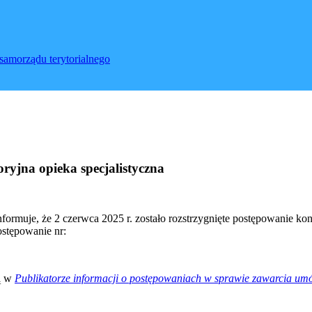
samorządu terytorialnego
ryjna opieka specjalistyczna
muje, że 2 czerwca 2025 r. zostało rozstrzygnięte postępowanie ko
ostępowanie nr:
są w
Publikatorze informacji o postępowaniach w sprawie zawarcia 