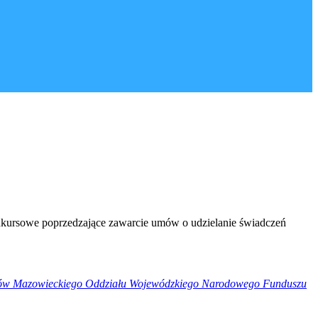
nkursowe poprzedzające zawarcie umów o udzielanie świadczeń
umów Mazowieckiego Oddziału Wojewódzkiego Narodowego Funduszu