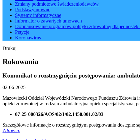
Zmiany podmiotowe świadczeniodawców
Podstawy prawne
Systemy informatyczne
Informator o zawartych umowach
Dofinansowanie programów polityki zdrowotnej dla jednostek 
Petycje
Koronawirus
Drukuj
Rokowania
Komunikat o rozstrzygnięciu postępowania: ambulato
02-06-2025
Mazowiecki Oddział Wojewódzki Narodowego Funduszu Zdrowia infor
opieki zdrowotnej w rodzaju ambulatoryjna opieka specjalistyczna, p
07-25-000326/AOS/02/1/02.1450.001.02/03
Szczegółowe informacje o rozstrzygniętym postępowaniu dostępne 
Zdrowia.