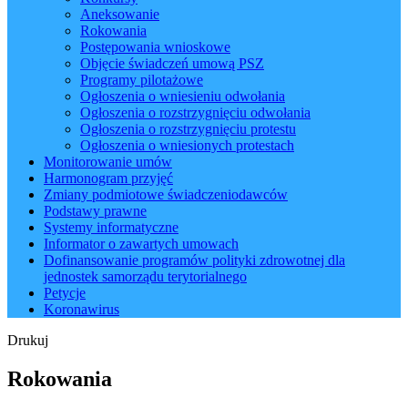
Aneksowanie
Rokowania
Postępowania wnioskowe
Objęcie świadczeń umową PSZ
Programy pilotażowe
Ogłoszenia o wniesieniu odwołania
Ogłoszenia o rozstrzygnięciu odwołania
Ogłoszenia o rozstrzygnięciu protestu
Ogłoszenia o wniesionych protestach
Monitorowanie umów
Harmonogram przyjęć
Zmiany podmiotowe świadczeniodawców
Podstawy prawne
Systemy informatyczne
Informator o zawartych umowach
Dofinansowanie programów polityki zdrowotnej dla
jednostek samorządu terytorialnego
Petycje
Koronawirus
Drukuj
Rokowania