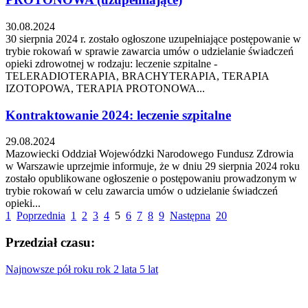
30.08.2024
30 sierpnia 2024 r. zostało ogłoszone uzupełniające postępowanie w
trybie rokowań w sprawie zawarcia umów o udzielanie świadczeń
opieki zdrowotnej w rodzaju: leczenie szpitalne -
TELERADIOTERAPIA, BRACHYTERAPIA, TERAPIA
IZOTOPOWA, TERAPIA PROTONOWA...
Kontraktowanie 2024: leczenie szpitalne
29.08.2024
Mazowiecki Oddział Wojewódzki Narodowego Fundusz Zdrowia
w Warszawie uprzejmie informuje, że w dniu 29 sierpnia 2024 roku
zostało opublikowane ogłoszenie o postępowaniu prowadzonym w
trybie rokowań w celu zawarcia umów o udzielanie świadczeń
opieki...
1
Poprzednia
1
2
3
4
5
6
7
8
9
Następna
20
Przedział czasu:
Najnowsze
pół roku
rok
2 lata
5 lat