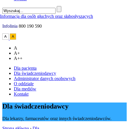
Infolinia
800 190 590
A
A+
A++
Dla pacjenta
Dla świadczeniodawcy
Administrator danych osobowych
O oddziale
Dla mediów
Kontakt
Dla świadczeniodawcy
Dla lekarzy, farmaceutów oraz innych świadczeniodawców.
Strona główna
›
Dla