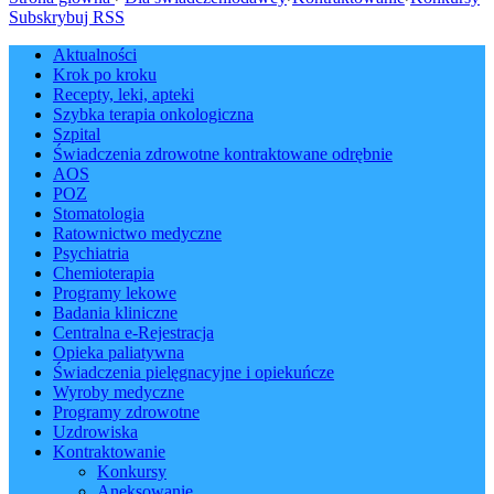
Subskrybuj RSS
Aktualności
Krok po kroku
Recepty, leki, apteki
Szybka terapia onkologiczna
Szpital
Świadczenia zdrowotne kontraktowane odrębnie
AOS
POZ
Stomatologia
Ratownictwo medyczne
Psychiatria
Chemioterapia
Programy lekowe
Badania kliniczne
Centralna e-Rejestracja
Opieka paliatywna
Świadczenia pielęgnacyjne i opiekuńcze
Wyroby medyczne
Programy zdrowotne
Uzdrowiska
Kontraktowanie
Konkursy
Aneksowanie