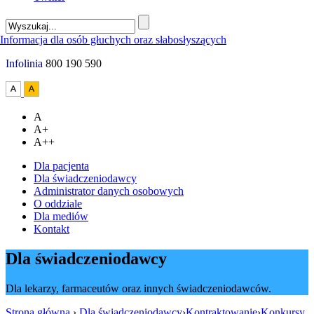
Infolinia
800 190 590
A
A+
A++
Dla pacjenta
Dla świadczeniodawcy
Administrator danych osobowych
O oddziale
Dla mediów
Kontakt
Dla świadczeniodawcy
Dla lekarzy, farmaceutów oraz innych świadczeniodawców.
Strona główna
›
Dla świadczeniodawcy
›
Kontraktowanie
›
Konkursy