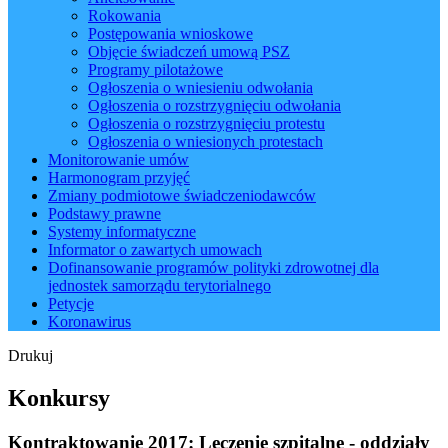
Rokowania
Postępowania wnioskowe
Objęcie świadczeń umową PSZ
Programy pilotażowe
Ogłoszenia o wniesieniu odwołania
Ogłoszenia o rozstrzygnięciu odwołania
Ogłoszenia o rozstrzygnięciu protestu
Ogłoszenia o wniesionych protestach
Monitorowanie umów
Harmonogram przyjęć
Zmiany podmiotowe świadczeniodawców
Podstawy prawne
Systemy informatyczne
Informator o zawartych umowach
Dofinansowanie programów polityki zdrowotnej dla
jednostek samorządu terytorialnego
Petycje
Koronawirus
Drukuj
Konkursy
Kontraktowanie 2017: Leczenie szpitalne - oddziały