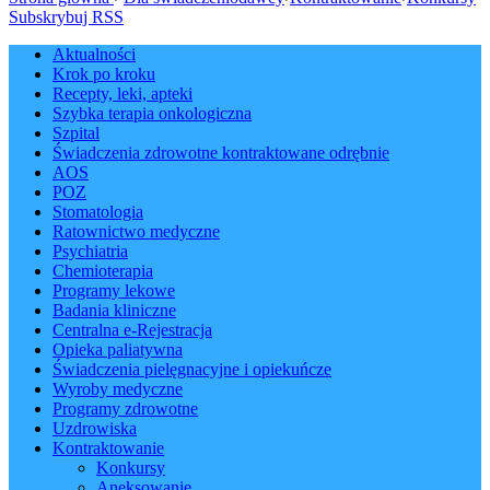
Subskrybuj RSS
Aktualności
Krok po kroku
Recepty, leki, apteki
Szybka terapia onkologiczna
Szpital
Świadczenia zdrowotne kontraktowane odrębnie
AOS
POZ
Stomatologia
Ratownictwo medyczne
Psychiatria
Chemioterapia
Programy lekowe
Badania kliniczne
Centralna e-Rejestracja
Opieka paliatywna
Świadczenia pielęgnacyjne i opiekuńcze
Wyroby medyczne
Programy zdrowotne
Uzdrowiska
Kontraktowanie
Konkursy
Aneksowanie