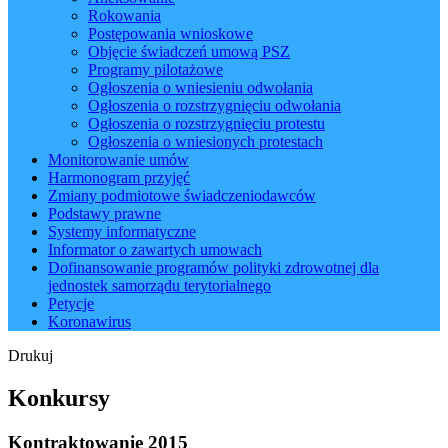
Rokowania
Postępowania wnioskowe
Objęcie świadczeń umową PSZ
Programy pilotażowe
Ogłoszenia o wniesieniu odwołania
Ogłoszenia o rozstrzygnięciu odwołania
Ogłoszenia o rozstrzygnięciu protestu
Ogłoszenia o wniesionych protestach
Monitorowanie umów
Harmonogram przyjęć
Zmiany podmiotowe świadczeniodawców
Podstawy prawne
Systemy informatyczne
Informator o zawartych umowach
Dofinansowanie programów polityki zdrowotnej dla
jednostek samorządu terytorialnego
Petycje
Koronawirus
Drukuj
Konkursy
Kontraktowanie 2015