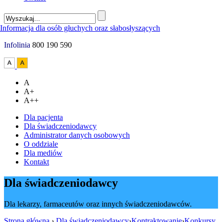
Infolinia
800 190 590
A
A+
A++
Dla pacjenta
Dla świadczeniodawcy
Administrator danych osobowych
O oddziale
Dla mediów
Kontakt
Dla świadczeniodawcy
Dla lekarzy, farmaceutów oraz innych świadczeniodawców.
Strona główna
›
Dla świadczeniodawcy
›
Kontraktowanie
›
Konkursy