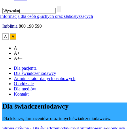
Infolinia
800 190 590
A
A+
A++
Dla pacjenta
Dla świadczeniodawcy
Administrator danych osobowych
O oddziale
Dla mediów
Kontakt
Dla świadczeniodawcy
Dla lekarzy, farmaceutów oraz innych świadczeniodawców.
Strona główna
›
Dla świadczeniodawcy
›
Kontraktowanie
›
Konkursy