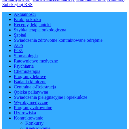
Subskrybuj RSS
Aktualności
Krok po kroku
Recepty, leki, apteki
Szybka terapia onkologiczna
Szpital
Świadczenia zdrowotne kontraktowane odrębnie
AOS
POZ
Stomatologia
Ratownictwo medyczne
Psychiatria
Chemioterapia
Programy lekowe
Badania kliniczne
Centralna e-Rejestracja
Opieka paliatywna
Świadczenia pielęgnacyjne i opiekuńcze
Wyroby medyczne
Programy zdrowotne
Uzdrowiska
Kontraktowanie
Konkursy
Aneksowanie