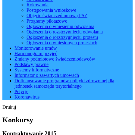
Rokowania
Postępowania wnioskowe
Objęcie świadczeń umową PSZ
Programy pilotażowe
Ogłoszenia o wniesieniu odwołania
Ogłoszenia o rozstrzygnięciu odwołania
Ogłoszenia o rozstrzygnięciu protestu
Ogłoszenia o wniesionych protestach
Monitorowanie umów
Harmonogram przyjęć
Zmiany podmiotowe świadczeniodawców
Podstawy prawne
Systemy informatyczne
Informator o zawartych umowach
Dofinansowanie programów polityki zdrowotnej dla
jednostek samorządu terytorialnego
Petycje
Koronawirus
Drukuj
Konkursy
Kontraktowanie 2015