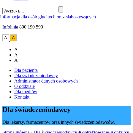
Infolinia
800 190 590
A
A+
A++
Dla pacjenta
Dla świadczeniodawcy
Administrator danych osobowych
O oddziale
Dla mediów
Kontakt
Dla świadczeniodawcy
Dla lekarzy, farmaceutów oraz innych świadczeniodawców.
Strona główna
›
Dla świadczeniodawcy
›
Kontraktowanie
›
Konkursy