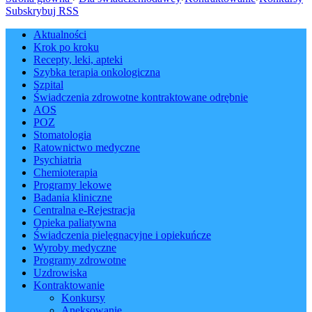
Subskrybuj RSS
Aktualności
Krok po kroku
Recepty, leki, apteki
Szybka terapia onkologiczna
Szpital
Świadczenia zdrowotne kontraktowane odrębnie
AOS
POZ
Stomatologia
Ratownictwo medyczne
Psychiatria
Chemioterapia
Programy lekowe
Badania kliniczne
Centralna e-Rejestracja
Opieka paliatywna
Świadczenia pielęgnacyjne i opiekuńcze
Wyroby medyczne
Programy zdrowotne
Uzdrowiska
Kontraktowanie
Konkursy
Aneksowanie