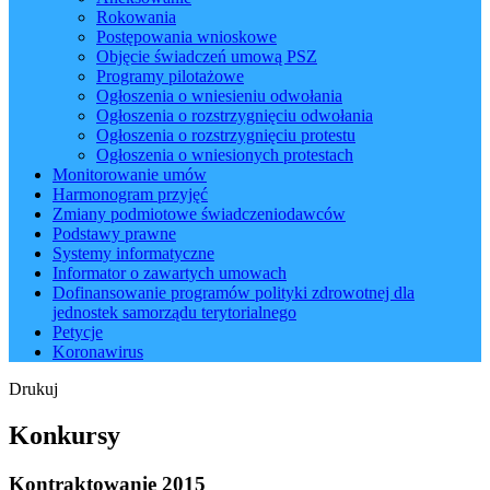
Rokowania
Postępowania wnioskowe
Objęcie świadczeń umową PSZ
Programy pilotażowe
Ogłoszenia o wniesieniu odwołania
Ogłoszenia o rozstrzygnięciu odwołania
Ogłoszenia o rozstrzygnięciu protestu
Ogłoszenia o wniesionych protestach
Monitorowanie umów
Harmonogram przyjęć
Zmiany podmiotowe świadczeniodawców
Podstawy prawne
Systemy informatyczne
Informator o zawartych umowach
Dofinansowanie programów polityki zdrowotnej dla
jednostek samorządu terytorialnego
Petycje
Koronawirus
Drukuj
Konkursy
Kontraktowanie 2015