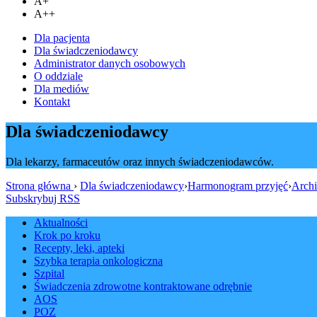
A+
A++
Dla pacjenta
Dla świadczeniodawcy
Administrator danych osobowych
O oddziale
Dla mediów
Kontakt
Dla świadczeniodawcy
Dla lekarzy, farmaceutów oraz innych świadczeniodawców.
Strona główna
›
Dla świadczeniodawcy
›
Harmonogram przyjęć
›
Arch
Subskrybuj RSS
Aktualności
Krok po kroku
Recepty, leki, apteki
Szybka terapia onkologiczna
Szpital
Świadczenia zdrowotne kontraktowane odrębnie
AOS
POZ