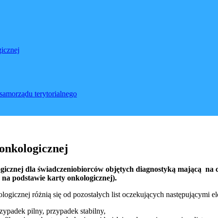
icznej
samorządu terytorialnego
 onkologicznej
gicznej dla świadczeniobiorców objętych diagnostyką mającą na 
 na podstawie karty onkologicznej).
logicznej różnią się od pozostałych list oczekujących następującymi e
zypadek pilny, przypadek stabilny,