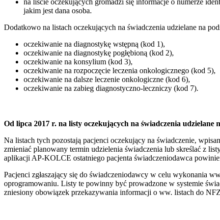
na liście oczekujących gromadzi się informacje o numerze iden
jakim jest dana osoba.
Dodatkowo na listach oczekujących na świadczenia udzielane na pods
oczekiwanie na diagnostykę wstępną (kod 1),
oczekiwanie na diagnostykę pogłębioną (kod 2),
oczekiwanie na konsylium (kod 3),
oczekiwanie na rozpoczęcie leczenia onkologicznego (kod 5),
oczekiwanie na dalsze leczenie onkologiczne (kod 6),
oczekiwanie na zabieg diagnostyczno-leczniczy (kod 7).
Od lipca 2017 r. na listy oczekujących na świadczenia udziela
Na listach tych pozostają pacjenci oczekujący na świadczenie, wpis
zmieniać planowany termin udzielenia świadczenia lub skreślać z list
aplikacji AP-KOLCE ostatniego pacjenta świadczeniodawca powinien
Pacjenci zgłaszający się do świadczeniodawcy w celu wykonania ww
oprogramowaniu. Listy te powinny być prowadzone w systemie świad
zniesiony obowiązek przekazywania informacji o ww. listach do NFZ