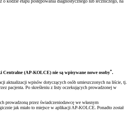
az o kodzie etapu postępowania diagnostycznego lub leczniczego, na
*
lejki Centralne (AP-KOLCE) nie są wpisywane nowe osoby
.
i aktualizacji wpisów dotyczących osób umieszczonych na liście, tj.
rzez pacjenta. Po skreśleniu z listy oczekujących prowadzonej w
jących prowadzoną przez świadczeniodawcę we własnym
cznie jak miało to miejsce w aplikacji AP-KOLCE. Ponadto został