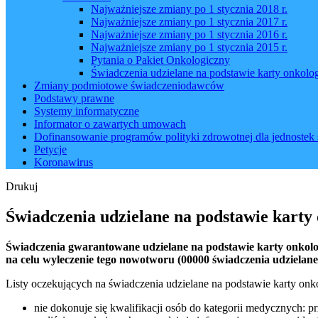
Najważniejsze zmiany po 1 stycznia 2018 r.
Najważniejsze zmiany po 1 stycznia 2017 r.
Najważniejsze zmiany po 1 stycznia 2016 r.
Najważniejsze zmiany po 1 stycznia 2015 r.
Pytania o Pakiet Onkologiczny
Świadczenia udzielane na podstawie karty onkolog
Zmiany podmiotowe świadczeniodawców
Podstawy prawne
Systemy informatyczne
Informator o zawartych umowach
Dofinansowanie programów polityki zdrowotnej dla jednostek 
Petycje
Koronawirus
Drukuj
Świadczenia udzielane na podstawie karty
Świadczenia gwarantowane udzielane na podstawie karty onkolo
na celu wyleczenie tego nowotworu (00000 świadczenia udzielane
Listy oczekujących na świadczenia udzielane na podstawie karty onko
nie dokonuje się kwalifikacji osób do kategorii medycznych: pr