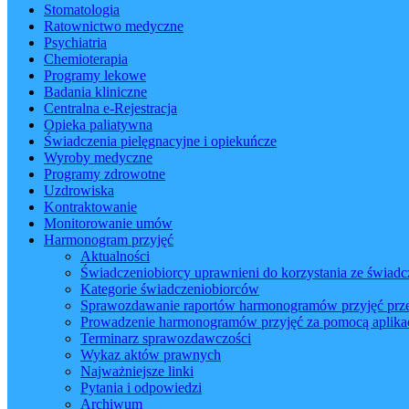
Stomatologia
Ratownictwo medyczne
Psychiatria
Chemioterapia
Programy lekowe
Badania kliniczne
Centralna e-Rejestracja
Opieka paliatywna
Świadczenia pielęgnacyjne i opiekuńcze
Wyroby medyczne
Programy zdrowotne
Uzdrowiska
Kontraktowanie
Monitorowanie umów
Harmonogram przyjęć
Aktualności
Świadczeniobiorcy uprawnieni do korzystania ze świadc
Kategorie świadczeniobiorców
Sprawozdawanie raportów harmonogramów przyjęć pr
Prowadzenie harmonogramów przyjęć za pomocą apli
Terminarz sprawozdawczości
Wykaz aktów prawnych
Najważniejsze linki
Pytania i odpowiedzi
Archiwum