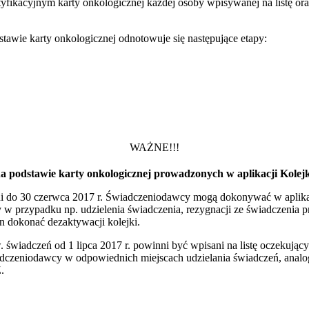
tyfikacyjnym karty onkologicznej każdej osoby wpisywanej na listę or
tawie karty onkologicznej odnotowuje się następujące etapy:
WAŻNE!!!
ne na podstawie karty onkologicznej prowadzonych w aplikacji Ko
ani do 30 czerwca 2017 r. Świadczeniodawcy mogą dokonywać w aplikacj
y w przypadku np. udzielenia świadczenia, rezygnacji ze świadczenia p
 dokonać dezaktywacji kolejki.
. świadczeń od 1 lipca 2017 r. powinni być wpisani na listę oczeku
czeniodawcy w odpowiednich miejscach udzielania świadczeń, analogi
.