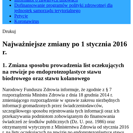
Dofinansowanie programów polityki zdrowotnej dla
jednostek samorządu terytorialnego
Petycje
Koronawirus
Drukuj
Najważniejsze zmiany po 1 stycznia 2016
r.
1. Zmiana sposobu prowadzenia list oczekujących
na rewizje po endoprotezoplastyce stawu
biodrowego oraz stawu kolanowego
Narodowy Funduszu Zdrowia informuje, że zgodnie z § 7
rozporządzenia Ministra Zdrowia z dnia 18 grudnia 2014 r.
zmieniającego rozporządzenie w sprawie zakresu niezbędnych
informacji gromadzonych przez świadczeniodawców,
szczegółowego sposobu rejestrowania tych informacji oraz ich
przekazywania podmiotom zobowiązanym do finansowania
świadczeń ze środków publicznych (Dz. U. poz. 1986) oraz
otrzymanymi wytycznym z Ministerstwa Zdrowia od stycznia 2016
r. na listy oczekujących na rewizje po endoprotezoplastyce stawu