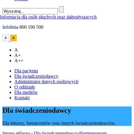
Infolinia
800 190 590
A
A+
A++
Dla pacjenta
Dla świadczeniodawcy
Administrator danych osobowych
O oddziale
Dla mediów
Kontakt
Dla świadczeniodawcy
Dla lekarzy, farmaceutów oraz innych świadczeniodawców.
Strona główna
›
Dla świadczeniodawcy
›
Harmonogram