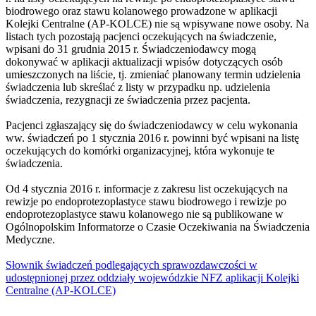
biodrowego oraz stawu kolanowego prowadzone w aplikacji
Kolejki Centralne (AP-KOLCE) nie są wpisywane nowe osoby. Na
listach tych pozostają pacjenci oczekujących na świadczenie,
wpisani do 31 grudnia 2015 r. Świadczeniodawcy mogą
dokonywać w aplikacji aktualizacji wpisów dotyczących osób
umieszczonych na liście, tj. zmieniać planowany termin udzielenia
świadczenia lub skreślać z listy w przypadku np. udzielenia
świadczenia, rezygnacji ze świadczenia przez pacjenta.
Pacjenci zgłaszający się do świadczeniodawcy w celu wykonania
ww. świadczeń po 1 stycznia 2016 r. powinni być wpisani na listę
oczekujących do komórki organizacyjnej, która wykonuje te
świadczenia.
Od 4 stycznia 2016 r. informacje z zakresu list oczekujących na
rewizje po endoprotezoplastyce stawu biodrowego i rewizje po
endoprotezoplastyce stawu kolanowego nie są publikowane w
Ogólnopolskim Informatorze o Czasie Oczekiwania na Świadczenia
Medyczne.
Słownik świadczeń podlegających sprawozdawczości w
udostępnionej przez oddziały wojewódzkie NFZ aplikacji Kolejki
Centralne (AP-KOLCE)