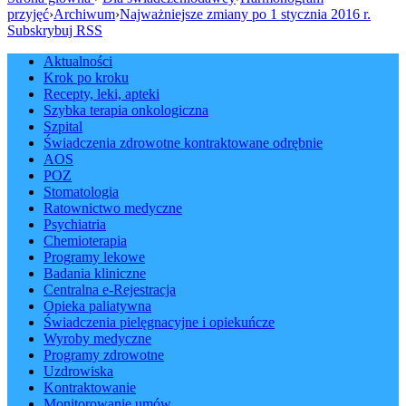
przyjęć
›
Archiwum
›
Najważniejsze zmiany po 1 stycznia 2016 r.
Subskrybuj RSS
Aktualności
Krok po kroku
Recepty, leki, apteki
Szybka terapia onkologiczna
Szpital
Świadczenia zdrowotne kontraktowane odrębnie
AOS
POZ
Stomatologia
Ratownictwo medyczne
Psychiatria
Chemioterapia
Programy lekowe
Badania kliniczne
Centralna e-Rejestracja
Opieka paliatywna
Świadczenia pielęgnacyjne i opiekuńcze
Wyroby medyczne
Programy zdrowotne
Uzdrowiska
Kontraktowanie
Monitorowanie umów