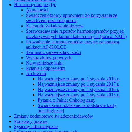
Harmonogram przyjęć
Aktualności
Świadczeniobiorcy uprawnieni do korzystania ze
świadczeń poza kolejnością
Kategorie świadczeniobiorców
Sprawozdawanie raportów harmonogramów przyjęć
przekazywanych komunikatem danych (format XML)
Prowadzenie harmonogramów przyjęć za pomocą
aplikacji AP-KOLCE
Terminarz sprawozdawczości
Wykaz aktów prawnych
Najważniejsze linki
Pytania i odpowiedzi
Archiwum
Najważniejsze zmiany po 1 stycznia 2018 r.
Najważniejsze zmiany po 1 stycznia 2017 r.
Najważniejsze zmiany po 1 stycznia 2016 r.
Najważniejsze zmiany po 1 stycznia 2015 r.
Pytania o Pakiet Onkologiczny
Świadczenia udzielane na podstawie karty
onkologicznej
Zmiany podmiotowe świadczeniodawców
Podstawy prawne
Systemy informatyczne
Informator o zawartych umowach