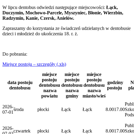
W lipcu dentobus odwiedzi następujące miejscowości:
Łąck,
Duczymin, Mochowo-Parcele, Myszyniec, Błonie, Wierzbin,
Radzymin, Kanie, Czersk, Anielów.
Zapraszamy do korzystania ze świadczeń udzielanych w dentobusie
dzieci i młodzież do ukończenia 18. r. ż.
Do pobrania:
Miejsce postoju – szczegóły (.xls)
miejsce
miejsce
miejsce
postoju
postoju
postoju
data postoju
godziny
N
dentobusu
dentobusu
dentobusu
dentobusu
postoju
pl
nazwa
nazwa
nazwa
powiatu
gminy
miasto/wieś
Publ
2026-
środa
płocki
Łąck
Łąck
8.00
17.00
Szko
07-01
Pod
Publ
2026-
czwartek
płocki
Łąck
Łąck
8.00
17.00
Szko
07-02