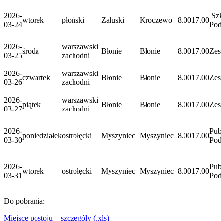
2026-
Szk
wtorek
płoński
Załuski
Kroczewo
8.00
17.00
03-24
Po
2026-
warszawski
środa
Błonie
Błonie
8.00
17.00
Zes
03-25
zachodni
2026-
warszawski
czwartek
Błonie
Błonie
8.00
17.00
Zes
03-26
zachodni
2026-
warszawski
piątek
Błonie
Błonie
8.00
17.00
Zes
03-27
zachodni
2026-
Pub
poniedziałek
ostrołęcki
Myszyniec
Myszyniec
8.00
17.00
03-30
Po
2026-
Pub
wtorek
ostrołęcki
Myszyniec
Myszyniec
8.00
17.00
03-31
Po
Do pobrania:
Miejsce postoju – szczegóły (.xls)