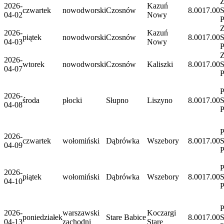
Z
2026-
Kazuń
czwartek
nowodworski
Czosnów
8.00
17.00
S
04-02
Nowy
P
Z
2026-
Kazuń
piątek
nowodworski
Czosnów
8.00
17.00
S
04-03
Nowy
P
Z
2026-
wtorek
nowodworski
Czosnów
Kaliszki
8.00
17.00
S
04-07
P
P
2026-
środa
płocki
Słupno
Liszyno
8.00
17.00
S
04-08
P
2026-
czwartek
wołomiński
Dąbrówka
Wszebory
8.00
17.00
S
04-09
P
2026-
piątek
wołomiński
Dąbrówka
Wszebory
8.00
17.00
S
04-10
P
2026-
warszawski
Koczargi
poniedziałek
Stare Babice
8.00
17.00
S
04-13
zachodni
Stare