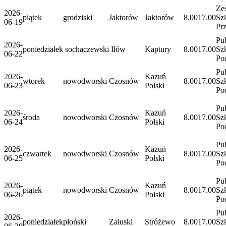
Ze
2026-
piątek
grodziski
Jaktorów
Jaktorów
8.00
17.00
Sz
06-19
Pr
Pu
2026-
poniedziałek
sochaczewski
Iłów
Kaptury
8.00
17.00
Sz
06-22
Po
Pu
2026-
Kazuń
wtorek
nowodworski
Czosnów
8.00
17.00
Sz
06-23
Polski
Po
Pu
2026-
Kazuń
środa
nowodworski
Czosnów
8.00
17.00
Sz
06-24
Polski
Po
Pu
2026-
Kazuń
czwartek
nowodworski
Czosnów
8.00
17.00
Sz
06-25
Polski
Po
Pu
2026-
Kazuń
piątek
nowodworski
Czosnów
8.00
17.00
Sz
06-26
Polski
Po
Pu
2026-
poniedziałek
płoński
Załuski
Stróżewo
8.00
17.00
Sz