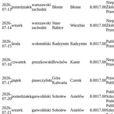
Niep
2026-
warszawski
poniedziałek
Błonie
Błonie
8.00
17.00
Żłob
07-13
zachodni
Prze
Niep
2026-
warszawski
Stare
wtorek
Wierzbin
8.00
17.00
Żłob
07-14
zachodni
Babice
Prze
2026-
Publ
środa
wołomiński
Radzymin
Radzymin
8.00
17.00
07-15
Prze
2026-
Niep
czwartek
pruszkowski
Brwinów
Kanie
8.00
17.00
07-16
Prze
2026-
Góra
Prze
piątek
piaseczyński
Czersk
8.00
17.00
07-17
Kalwaria
Publ
Publ
2026-
poniedziałek
garwoliński
Sobolew
Anielów
8.00
17.00
Szko
07-20
Pod
Publ
2026-
wtorek
garwoliński
Sobolew
Anielów
8.00
17.00
Szko
07-21