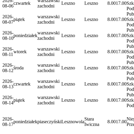
2026-
warszawski
czwartek
Leszno
Leszno
8.00
17.00
Szk
08-06
zachodni
Po
Pub
2026-
warszawski
piątek
Leszno
Leszno
8.00
17.00
Szk
08-07
zachodni
Po
Pub
2026-
warszawski
poniedziałek
Leszno
Leszno
8.00
17.00
Szk
08-10
zachodni
Po
Pub
2026-
warszawski
wtorek
Leszno
Leszno
8.00
17.00
Szk
08-11
zachodni
Po
Pub
2026-
warszawski
środa
Leszno
Leszno
8.00
17.00
Szk
08-12
zachodni
Po
Pub
2026-
warszawski
czwartek
Leszno
Leszno
8.00
17.00
Szk
08-13
zachodni
Po
Pub
2026-
warszawski
piątek
Leszno
Leszno
8.00
17.00
Szk
08-14
zachodni
Po
2026-
Stara
Nie
poniedziałek
piaseczyński
Lesznowola
8.00
17.00
08-17
Iwiczna
Prz