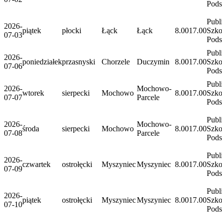
Pod
Publ
2026-
piątek
płocki
Łąck
Łąck
8.00
17.00
Szko
07-03
Pod
Publ
2026-
poniedziałek
przasnyski
Chorzele
Duczymin
8.00
17.00
Szko
07-06
Pod
Publ
2026-
Mochowo-
wtorek
sierpecki
Mochowo
8.00
17.00
Szko
07-07
Parcele
Pod
Publ
2026-
Mochowo-
środa
sierpecki
Mochowo
8.00
17.00
Szko
07-08
Parcele
Pod
Publ
2026-
czwartek
ostrołęcki
Myszyniec
Myszyniec
8.00
17.00
Szko
07-09
Pod
Publ
2026-
piątek
ostrołęcki
Myszyniec
Myszyniec
8.00
17.00
Szko
07-10
Pod