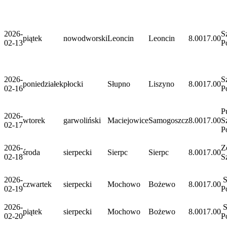
2026-
S
piątek
nowodworski
Leoncin
Leoncin
8.00
17.00
02-13
P
2026-
S
poniedziałek
płocki
Słupno
Liszyno
8.00
17.00
02-16
P
P
2026-
wtorek
garwoliński
Maciejowice
Samogoszcz
8.00
17.00
S
02-17
P
2026-
Z
środa
sierpecki
Sierpc
Sierpc
8.00
17.00
02-18
S
2026-
S
czwartek
sierpecki
Mochowo
Bożewo
8.00
17.00
02-19
P
2026-
S
piątek
sierpecki
Mochowo
Bożewo
8.00
17.00
02-20
P