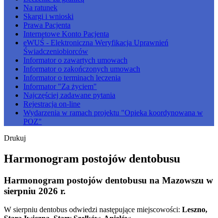
Na ratunek
Skargi i wnioski
Prawa Pacjenta
Internetowe Konto Pacjenta
eWUŚ - Elektroniczna Weryfikacja Uprawnień
Świadczeniobiorców
Informator o zawartych umowach
Informator o zakończonych umowach
Informator o terminach leczenia
Informator "Za życiem"
Najczęściej zadawane pytania
Rejestracja on-line
Wydarzenia w ramach projektu "Opieka koordynowana w
POZ"
Drukuj
Harmonogram postojów dentobusu
Harmonogram postojów dentobusu na Mazowszu w
sierpniu 2026 r.
W sierpniu dentobus odwiedzi następujące miejscowości:
Leszno,