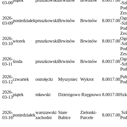
piątek
pruszkowski
Brwinów
Brwinów
8.00
17.00
03-06
-Sz
Po
Zes
2026-
Ogó
poniedziałek
pruszkowski
Brwinów
Brwinów
8.00
17.00
03-09
-Sz
Po
Zes
2026-
Ogó
wtorek
pruszkowski
Brwinów
Brwinów
8.00
17.00
03-10
-Sz
Po
Zes
2026-
Ogó
środa
pruszkowski
Brwinów
Brwinów
8.00
17.00
03-11
-Sz
Po
2026-
Pub
czwartek
ostrołęcki
Myszyniec
Wykrot
8.00
17.00
03-12
Po
2026-
piątek
mławski
Dzierzgowo
Rzęgnowo
8.00
17.00
Szk
03-13
2026-
warszawski
Stare
Zielonki-
Szk
poniedziałek
8.00
17.00
03-16
zachodni
Babice
Parcele
Po