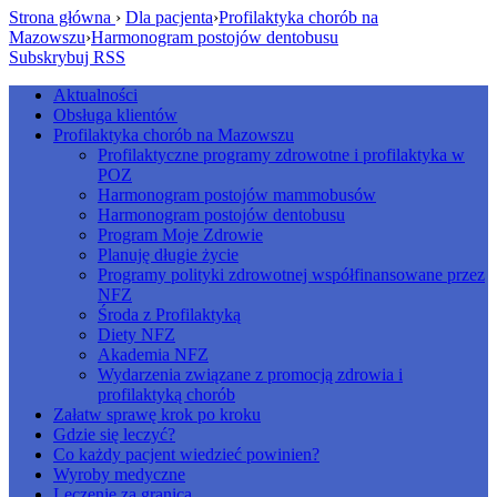
Strona główna
›
Dla pacjenta
›
Profilaktyka chorób na
Mazowszu
›
Harmonogram postojów dentobusu
Subskrybuj RSS
Aktualności
Obsługa klientów
Profilaktyka chorób na Mazowszu
Profilaktyczne programy zdrowotne i profilaktyka w
POZ
Harmonogram postojów mammobusów
Harmonogram postojów dentobusu
Program Moje Zdrowie
Planuję długie życie
Programy polityki zdrowotnej współfinansowane przez
NFZ
Środa z Profilaktyką
Diety NFZ
Akademia NFZ
Wydarzenia związane z promocją zdrowia i
profilaktyką chorób
Załatw sprawę krok po kroku
Gdzie się leczyć?
Co każdy pacjent wiedzieć powinien?
Wyroby medyczne
Leczenie za granicą