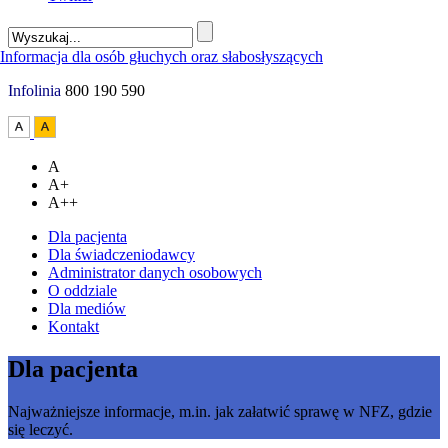
Infolinia
800 190 590
A
A+
A++
Dla pacjenta
Dla świadczeniodawcy
Administrator danych osobowych
O oddziale
Dla mediów
Kontakt
Dla pacjenta
Najważniejsze informacje, m.in. jak załatwić sprawę w NFZ, gdzie
się leczyć.