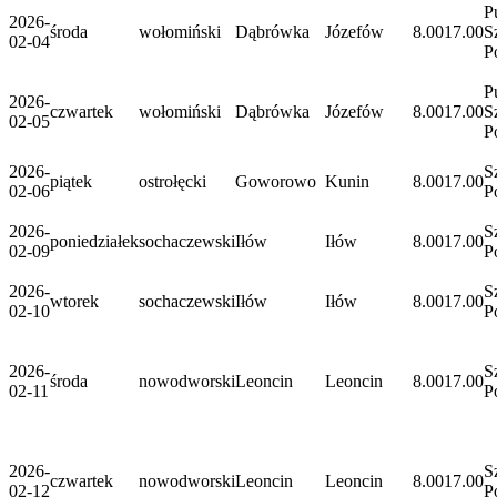
P
2026-
środa
wołomiński
Dąbrówka
Józefów
8.00
17.00
S
02-04
P
P
2026-
czwartek
wołomiński
Dąbrówka
Józefów
8.00
17.00
S
02-05
P
2026-
S
piątek
ostrołęcki
Goworowo
Kunin
8.00
17.00
02-06
P
2026-
S
poniedziałek
sochaczewski
Iłów
Iłów
8.00
17.00
02-09
P
2026-
S
wtorek
sochaczewski
Iłów
Iłów
8.00
17.00
02-10
P
2026-
S
środa
nowodworski
Leoncin
Leoncin
8.00
17.00
02-11
P
2026-
S
czwartek
nowodworski
Leoncin
Leoncin
8.00
17.00
02-12
P