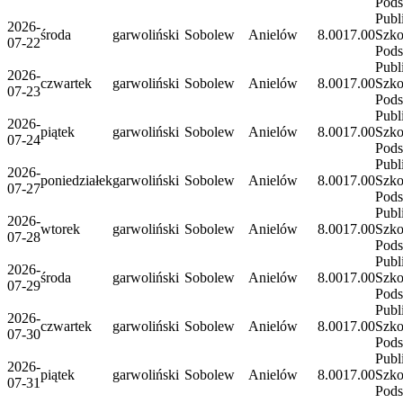
Pod
Publ
2026-
środa
garwoliński
Sobolew
Anielów
8.00
17.00
Szko
07-22
Pod
Publ
2026-
czwartek
garwoliński
Sobolew
Anielów
8.00
17.00
Szko
07-23
Pod
Publ
2026-
piątek
garwoliński
Sobolew
Anielów
8.00
17.00
Szko
07-24
Pod
Publ
2026-
poniedziałek
garwoliński
Sobolew
Anielów
8.00
17.00
Szko
07-27
Pod
Publ
2026-
wtorek
garwoliński
Sobolew
Anielów
8.00
17.00
Szko
07-28
Pod
Publ
2026-
środa
garwoliński
Sobolew
Anielów
8.00
17.00
Szko
07-29
Pod
Publ
2026-
czwartek
garwoliński
Sobolew
Anielów
8.00
17.00
Szko
07-30
Pod
Publ
2026-
piątek
garwoliński
Sobolew
Anielów
8.00
17.00
Szko
07-31
Pod