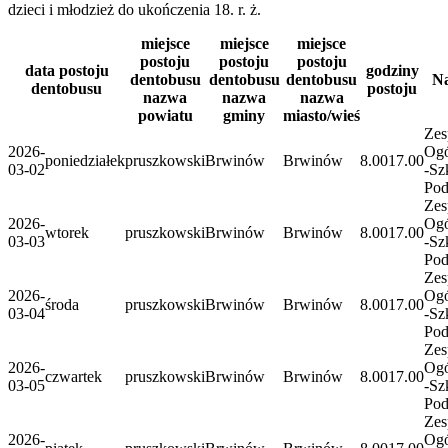
dzieci i młodzież do ukończenia 18. r. ż.
miejsce
miejsce
miejsce
postoju
postoju
postoju
data postoju
godziny
dentobusu
dentobusu
dentobusu
Na
dentobusu
postoju
nazwa
nazwa
nazwa
powiatu
gminy
miasto/wieś
Zes
2026-
Ogó
poniedziałek
pruszkowski
Brwinów
Brwinów
8.00
17.00
03-02
-Sz
Po
Zes
2026-
Ogó
wtorek
pruszkowski
Brwinów
Brwinów
8.00
17.00
03-03
-Sz
Po
Zes
2026-
Ogó
środa
pruszkowski
Brwinów
Brwinów
8.00
17.00
03-04
-Sz
Po
Zes
2026-
Ogó
czwartek
pruszkowski
Brwinów
Brwinów
8.00
17.00
03-05
-Sz
Po
Zes
2026-
Ogó