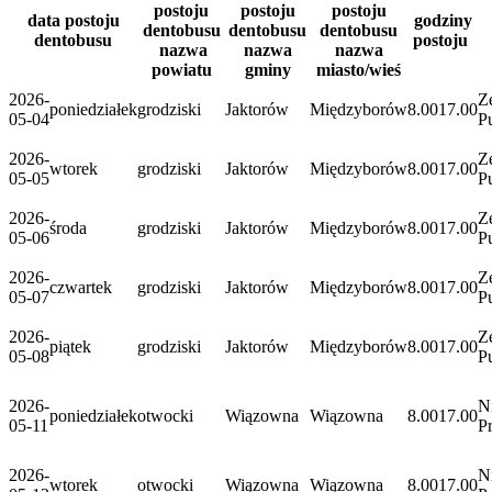
postoju
postoju
postoju
data postoju
godziny
dentobusu
dentobusu
dentobusu
dentobusu
postoju
nazwa
nazwa
nazwa
powiatu
gminy
miasto/wieś
2026-
Z
poniedziałek
grodziski
Jaktorów
Międzyborów
8.00
17.00
05-04
P
2026-
Z
wtorek
grodziski
Jaktorów
Międzyborów
8.00
17.00
05-05
P
2026-
Z
środa
grodziski
Jaktorów
Międzyborów
8.00
17.00
05-06
P
2026-
Z
czwartek
grodziski
Jaktorów
Międzyborów
8.00
17.00
05-07
P
2026-
Z
piątek
grodziski
Jaktorów
Międzyborów
8.00
17.00
05-08
P
2026-
N
poniedziałek
otwocki
Wiązowna
Wiązowna
8.00
17.00
05-11
P
2026-
N
wtorek
otwocki
Wiązowna
Wiązowna
8.00
17.00