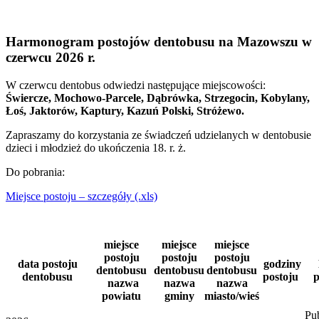
Harmonogram postojów dentobusu na Mazowszu w
czerwcu 2026 r.
W czerwcu dentobus odwiedzi następujące miejscowości:
Świercze, Mochowo-Parcele, Dąbrówka, Strzegocin, Kobylany,
Łoś, Jaktorów, Kaptury, Kazuń Polski, Stróżewo.
Zapraszamy do korzystania ze świadczeń udzielanych w dentobusie
dzieci i młodzież do ukończenia 18. r. ż.
Do pobrania:
Miejsce postoju – szczegóły (.xls)
miejsce
miejsce
miejsce
postoju
postoju
postoju
data postoju
godziny
dentobusu
dentobusu
dentobusu
dentobusu
postoju
p
nazwa
nazwa
nazwa
powiatu
gminy
miasto/wieś
Pu