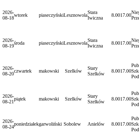
2026-
Stara
Nie
wtorek
piaseczyński
Lesznowola
8.00
17.00
08-18
Iwiczna
Prz
2026-
Stara
Nie
środa
piaseczyński
Lesznowola
8.00
17.00
08-19
Iwiczna
Prz
Pub
2026-
Stary
czwartek
makowski
Szelków
8.00
17.00
Szk
08-20
Szelków
Po
Pub
2026-
Stary
piątek
makowski
Szelków
8.00
17.00
Szk
08-21
Szelków
Po
Pub
2026-
poniedziałek
garwoliński
Sobolew
Anielów
8.00
17.00
Szk
08-24
Po