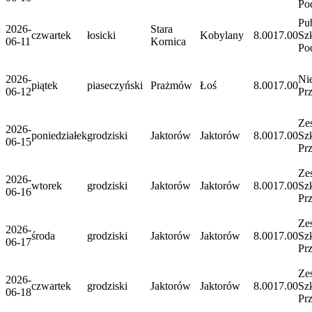
Po
Pu
2026-
Stara
czwartek
łosicki
Kobylany
8.00
17.00
Sz
06-11
Kornica
Po
2026-
Ni
piątek
piaseczyński
Prażmów
Łoś
8.00
17.00
06-12
Pr
Ze
2026-
poniedziałek
grodziski
Jaktorów
Jaktorów
8.00
17.00
Sz
06-15
Pr
Ze
2026-
wtorek
grodziski
Jaktorów
Jaktorów
8.00
17.00
Sz
06-16
Pr
Ze
2026-
środa
grodziski
Jaktorów
Jaktorów
8.00
17.00
Sz
06-17
Pr
Ze
2026-
czwartek
grodziski
Jaktorów
Jaktorów
8.00
17.00
Sz
06-18
Pr