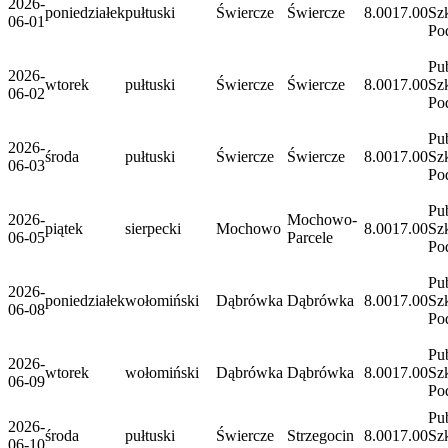
2026-
poniedziałek
pułtuski
Świercze
Świercze
8.00
17.00
Sz
06-01
Po
Pu
2026-
wtorek
pułtuski
Świercze
Świercze
8.00
17.00
Sz
06-02
Po
Pu
2026-
środa
pułtuski
Świercze
Świercze
8.00
17.00
Sz
06-03
Po
Pu
2026-
Mochowo-
piątek
sierpecki
Mochowo
8.00
17.00
Sz
06-05
Parcele
Po
Pu
2026-
poniedziałek
wołomiński
Dąbrówka
Dąbrówka
8.00
17.00
Sz
06-08
Po
Pu
2026-
wtorek
wołomiński
Dąbrówka
Dąbrówka
8.00
17.00
Sz
06-09
Po
Pu
2026-
środa
pułtuski
Świercze
Strzegocin
8.00
17.00
Sz
06-10