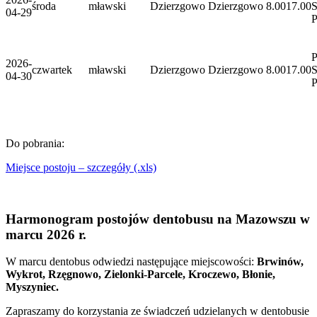
środa
mławski
Dzierzgowo
Dzierzgowo
8.00
17.00
S
04-29
P
2026-
czwartek
mławski
Dzierzgowo
Dzierzgowo
8.00
17.00
S
04-30
Do pobrania:
Miejsce postoju – szczegóły (.xls)
Harmonogram postojów dentobusu na Mazowszu w
marcu 2026 r.
W marcu dentobus odwiedzi następujące miejscowości:
Brwinów,
Wykrot, Rzęgnowo, Zielonki-Parcele, Kroczewo, Błonie,
Myszyniec.
Zapraszamy do korzystania ze świadczeń udzielanych w dentobusie