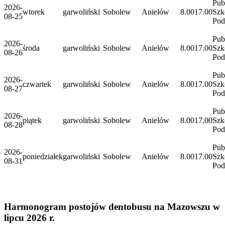
Pub
2026-
wtorek
garwoliński
Sobolew
Anielów
8.00
17.00
Szk
08-25
Po
Pub
2026-
środa
garwoliński
Sobolew
Anielów
8.00
17.00
Szk
08-26
Po
Pub
2026-
czwartek
garwoliński
Sobolew
Anielów
8.00
17.00
Szk
08-27
Po
Pub
2026-
piątek
garwoliński
Sobolew
Anielów
8.00
17.00
Szk
08-28
Po
Pub
2026-
poniedziałek
garwoliński
Sobolew
Anielów
8.00
17.00
Szk
08-31
Po
Harmonogram postojów dentobusu na Mazowszu w
lipcu 2026 r.