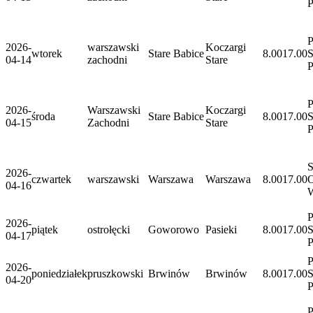
P
2026-
warszawski
Koczargi
wtorek
Stare Babice
8.00
17.00
S
04-14
zachodni
Stare
P
2026-
Warszawski
Koczargi
środa
Stare Babice
8.00
17.00
S
04-15
Zachodni
Stare
S
2026-
czwartek
warszawski
Warszawa
Warszawa
8.00
17.00
O
04-16
P
2026-
piątek
ostrołęcki
Goworowo
Pasieki
8.00
17.00
S
04-17
P
2026-
poniedziałek
pruszkowski
Brwinów
Brwinów
8.00
17.00
S
04-20
P