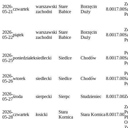
Z
2026-
warszawski
Stare
Borzęcin
czwartek
8.00
17.00
S
05-21
zachodni
Babice
Duży
P
Z
2026-
warszawski
Stare
Borzęcin
piątek
8.00
17.00
S
05-22
zachodni
Babice
Duży
P
P
2026-
poniedziałek
siedlecki
Siedlce
Chodów
8.00
17.00
S
05-25
P
P
2026-
wtorek
siedlecki
Siedlce
Chodów
8.00
17.00
S
05-26
P
2026-
środa
sierpecki
Sierpc
Studzieniec
8.00
17.00
Z
05-27
Z
2026-
Stara
P
czwartek
łosicki
Stara Kornica
8.00
17.00
05-28
Kornica
P
O
Z