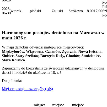
06-29
Po
Pu
2026-
wtorek
płoński
Załuski
Stróżewo
8.00
17.00
Sz
06-30
Po
Harmonogram postojów dentobusu na Mazowszu w
maju 2026 r.
W maju dentobus odwiedzi następujące miejscowości:
Międzyborów, Wiązowna, Czarnów, Zgorzała, Nowa Iwiczna,
Słubice, Stary Szelków, Borzęcin Duży, Chodów, Studzieniec,
Stara Kornica.
Zapraszamy do korzystania ze świadczeń udzielanych w dentobusie
dzieci i młodzież do ukończenia 18. r. ż.
Do pobrania:
Miejsce postoju – szczegóły (.xls)
miejsce
miejsce
miejsce