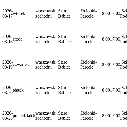
2026-
warszawski
Stare
Zielonki-
Szk
wtorek
8.00
17.00
03-17
zachodni
Babice
Parcele
Po
2026-
warszawski
Stare
Zielonki-
Szk
środa
8.00
17.00
03-18
zachodni
Babice
Parcele
Po
2026-
warszawski
Stare
Zielonki-
Szk
czwartek
8.00
17.00
03-19
zachodni
Babice
Parcele
Po
2026-
warszawski
Stare
Zielonki-
Szk
piątek
8.00
17.00
03-20
zachodni
Babice
Parcele
Po
2026-
warszawski
Stare
Zielonki-
Szk
poniedziałek
8.00
17.00
03-23
zachodni
Babice
Parcele
Po