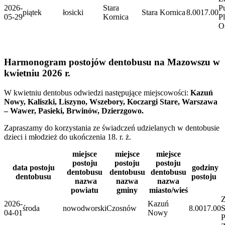
2026-
Stara
P
piątek
łosicki
Stara Kornica
8.00
17.00
05-29
Kornica
P
O
Harmonogram postojów dentobusu na Mazowszu w
kwietniu 2026 r.
W kwietniu dentobus odwiedzi następujące miejscowości:
Kazuń
Nowy, Kaliszki, Liszyno, Wszebory, Koczargi Stare, Warszawa
– Wawer, Pasieki, Brwinów, Dzierzgowo.
Zapraszamy do korzystania ze świadczeń udzielanych w dentobusie
dzieci i młodzież do ukończenia 18. r. ż.
miejsce
miejsce
miejsce
postoju
postoju
postoju
data postoju
godziny
dentobusu
dentobusu
dentobusu
dentobusu
postoju
nazwa
nazwa
nazwa
powiatu
gminy
miasto/wieś
Z
2026-
Kazuń
środa
nowodworski
Czosnów
8.00
17.00
S
04-01
Nowy
P