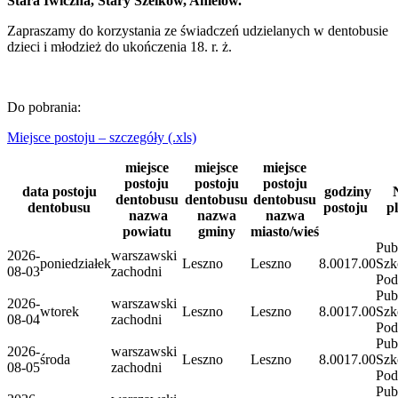
Stara Iwiczna, Stary Szelków, Anielów.
Zapraszamy do korzystania ze świadczeń udzielanych w dentobusie
dzieci i młodzież do ukończenia 18. r. ż.
Do pobrania:
Miejsce postoju – szczegóły (.xls)
miejsce
miejsce
miejsce
postoju
postoju
postoju
data postoju
godziny
dentobusu
dentobusu
dentobusu
dentobusu
postoju
p
nazwa
nazwa
nazwa
powiatu
gminy
miasto/wieś
Pub
2026-
warszawski
poniedziałek
Leszno
Leszno
8.00
17.00
Szk
08-03
zachodni
Po
Pub
2026-
warszawski
wtorek
Leszno
Leszno
8.00
17.00
Szk
08-04
zachodni
Po
Pub
2026-
warszawski
środa
Leszno
Leszno
8.00
17.00
Szk
08-05
zachodni
Po
Pub