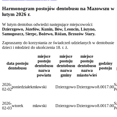
Harmonogram postojów dentobusu na Mazowszu w
lutym 2026 r.
W lutym dentobus odwiedzi następujące miejscowości:
Dzierzgowo, Józefów, Kunin, Iłów, Leoncin, Liszyno,
Samogoszcz, Sierpc, Bożewo, Różan, Brzozów Stary.
Zapraszamy do korzystania ze świadczeń udzielanych w dentobusie
dzieci i młodzież do ukończenia 18. r. ż.
miejsce
miejsce
miejsce
postoju
postoju
postoju
data postoju
godziny
dentobusu
dentobusu
dentobusu
dentobusu
postoju
nazwa
nazwa
nazwa
powiatu
gminy
miasto/wieś
2026-
S
poniedziałek
mławski
Dzierzgowo
Dzierzgowo
8.00
17.00
02-02
P
2026-
S
wtorek
mławski
Dzierzgowo
Dzierzgowo
8.00
17.00
02-03
P