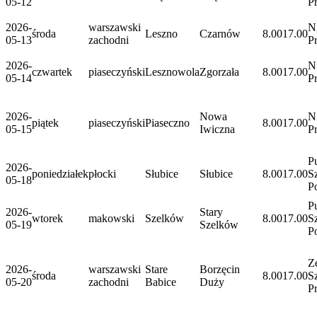
05-12
P
2026-
warszawski
N
środa
Leszno
Czarnów
8.00
17.00
05-13
zachodni
P
2026-
N
czwartek
piaseczyński
Lesznowola
Zgorzała
8.00
17.00
05-14
P
2026-
Nowa
N
piątek
piaseczyński
Piaseczno
8.00
17.00
05-15
Iwiczna
P
P
2026-
poniedziałek
płocki
Słubice
Słubice
8.00
17.00
S
05-18
P
P
2026-
Stary
wtorek
makowski
Szelków
8.00
17.00
S
05-19
Szelków
P
Z
2026-
warszawski
Stare
Borzęcin
środa
8.00
17.00
S
05-20
zachodni
Babice
Duży
P