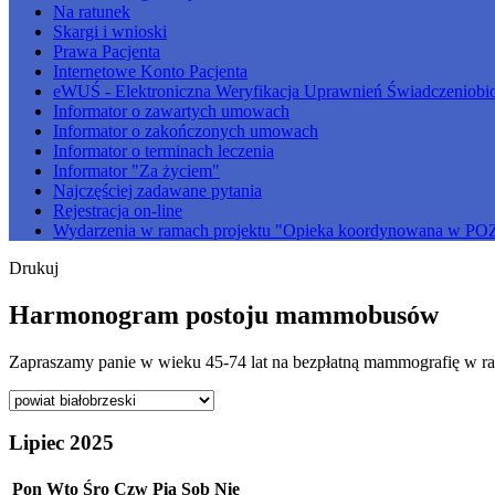
Na ratunek
Skargi i wnioski
Prawa Pacjenta
Internetowe Konto Pacjenta
eWUŚ - Elektroniczna Weryfikacja Uprawnień Świadczeniobi
Informator o zawartych umowach
Informator o zakończonych umowach
Informator o terminach leczenia
Informator "Za życiem"
Najczęściej zadawane pytania
Rejestracja on-line
Wydarzenia w ramach projektu "Opieka koordynowana w PO
Drukuj
Harmonogram postoju mammobusów
Zapraszamy panie w wieku 45-74 lat na bezpłatną mammografię w ram
Lipiec 2025
Pon
Wto
Śro
Czw
Pią
Sob
Nie