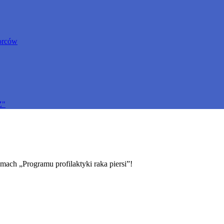
orców
Z"
ach „Programu profilaktyki raka piersi”!