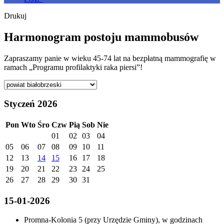
Drukuj
Harmonogram postoju mammobusów
Zapraszamy panie w wieku 45-74 lat na bezpłatną mammografię w
ramach „Programu profilaktyki raka piersi”!
Styczeń 2026
Pon
Wto
Śro
Czw
Pią
Sob
Nie
01
02
03
04
05
06
07
08
09
10
11
12
13
14
15
16
17
18
19
20
21
22
23
24
25
26
27
28
29
30
31
15-01-2026
Promna-Kolonia 5 (przy Urzędzie Gminy), w godzinach