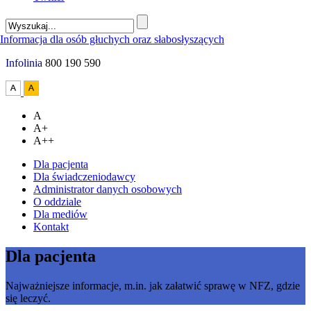
Infolinia
800 190 590
A
A+
A++
Dla pacjenta
Dla świadczeniodawcy
Administrator danych osobowych
O oddziale
Dla mediów
Kontakt
Dla pacjenta
Najważniejsze informacje, m.in. jak załatwić sprawę w NFZ, gdzie
się leczyć.