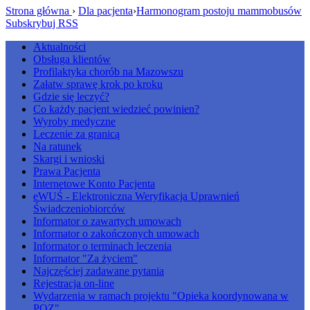
Strona główna
›
Dla pacjenta
›
Harmonogram postoju mammobusów
Subskrybuj RSS
Aktualności
Obsługa klientów
Profilaktyka chorób na Mazowszu
Załatw sprawę krok po kroku
Gdzie się leczyć?
Co każdy pacjent wiedzieć powinien?
Wyroby medyczne
Leczenie za granicą
Na ratunek
Skargi i wnioski
Prawa Pacjenta
Internetowe Konto Pacjenta
eWUŚ - Elektroniczna Weryfikacja Uprawnień
Świadczeniobiorców
Informator o zawartych umowach
Informator o zakończonych umowach
Informator o terminach leczenia
Informator "Za życiem"
Najczęściej zadawane pytania
Rejestracja on-line
Wydarzenia w ramach projektu "Opieka koordynowana w
POZ"