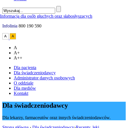
Infolinia
800 190 590
A
A+
A++
Dla pacjenta
Dla świadczeniodawcy
Administrator danych osobowych
O oddziale
Dla mediów
Kontakt
Dla świadczeniodawcy
Dla lekarzy, farmaceutów oraz innych świadczeniodawców.
Strona główna
›
Dla świadczeniodawcy
›
Recepty, leki,