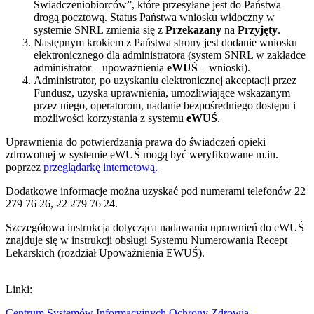
Świadczeniobiorców”, które przesyłane jest do Państwa
drogą pocztową. Status Państwa wniosku widoczny w
systemie SNRL zmienia się z
Przekazany
na
Przyjęty
.
Następnym krokiem z Państwa strony jest dodanie wniosku
elektronicznego dla administratora (system SNRL w zakładce
administrator – upoważnienia
eWUŚ
– wnioski).
Administrator, po uzyskaniu elektronicznej akceptacji przez
Fundusz, uzyska uprawnienia, umożliwiające wskazanym
przez niego, operatorom, nadanie bezpośredniego dostępu i
możliwości korzystania z systemu
eWUŚ
.
Uprawnienia do potwierdzania prawa do świadczeń opieki
zdrowotnej w systemie eWUŚ mogą być weryfikowane m.in.
poprzez
przeglądarkę internetową.
Dodatkowe informacje można uzyskać pod numerami telefonów
22
279 76 26, 22 279 76 24.
Szczegółowa instrukcja dotycząca nadawania uprawnień do eWUŚ
znajduje się w instrukcji obsługi Systemu Numerowania Recept
Lekarskich (rozdział Upoważnienia EWUŚ).
Linki:
Centrum Systemów Informacyjnych Ochrony Zdrowia