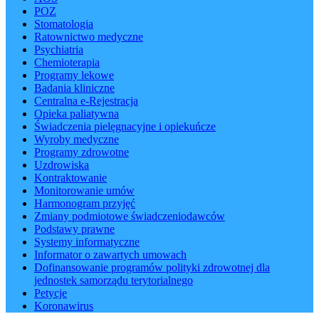
POZ
Stomatologia
Ratownictwo medyczne
Psychiatria
Chemioterapia
Programy lekowe
Badania kliniczne
Centralna e-Rejestracja
Opieka paliatywna
Świadczenia pielęgnacyjne i opiekuńcze
Wyroby medyczne
Programy zdrowotne
Uzdrowiska
Kontraktowanie
Monitorowanie umów
Harmonogram przyjęć
Zmiany podmiotowe świadczeniodawców
Podstawy prawne
Systemy informatyczne
Informator o zawartych umowach
Dofinansowanie programów polityki zdrowotnej dla
jednostek samorządu terytorialnego
Petycje
Koronawirus