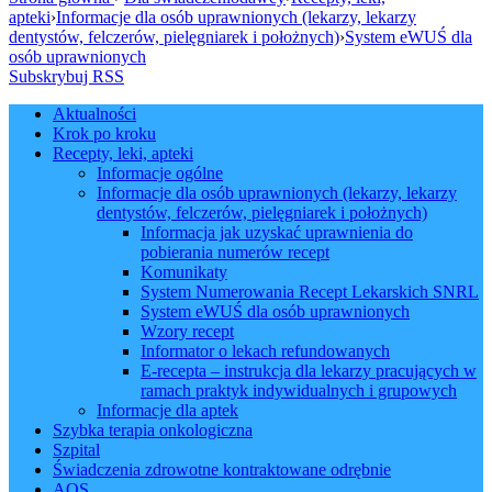
apteki
›
Informacje dla osób uprawnionych (lekarzy, lekarzy
dentystów, felczerów, pielęgniarek i położnych)
›
System eWUŚ dla
osób uprawnionych
Subskrybuj RSS
Aktualności
Krok po kroku
Recepty, leki, apteki
Informacje ogólne
Informacje dla osób uprawnionych (lekarzy, lekarzy
dentystów, felczerów, pielęgniarek i położnych)
Informacja jak uzyskać uprawnienia do
pobierania numerów recept
Komunikaty
System Numerowania Recept Lekarskich SNRL
System eWUŚ dla osób uprawnionych
Wzory recept
Informator o lekach refundowanych
E-recepta – instrukcja dla lekarzy pracujących w
ramach praktyk indywidualnych i grupowych
Informacje dla aptek
Szybka terapia onkologiczna
Szpital
Świadczenia zdrowotne kontraktowane odrębnie
AOS