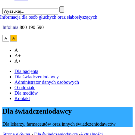
Infolinia
800 190 590
A
A+
A++
Dla pacjenta
Dla świadczeniodawcy
Administrator danych osobowych
O oddziale
Dla mediów
Kontakt
Dla świadczeniodawcy
Dla lekarzy, farmaceutów oraz innych świadczeniodawców.
Strona główna
›
Dla świadczeniodawcy
›
Aktualności