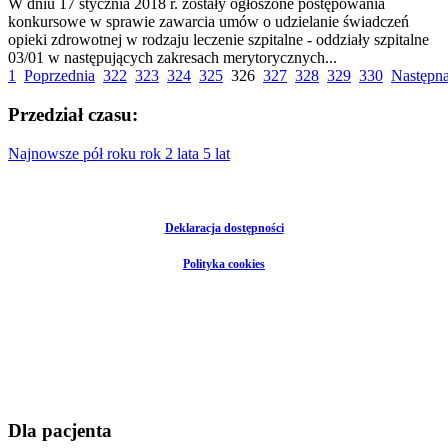
W dniu 17 stycznia 2018 r. zostały ogłoszone postępowania
konkursowe w sprawie zawarcia umów o udzielanie świadczeń
opieki zdrowotnej w rodzaju leczenie szpitalne - oddziały szpitalne
03/01 w następujących zakresach merytorycznych...
1
Poprzednia
322
323
324
325
326
327
328
329
330
Następn
Przedział czasu:
Najnowsze
pół roku
rok
2 lata
5 lat
Deklaracja dostępności
Polityka cookies
Dla pacjenta