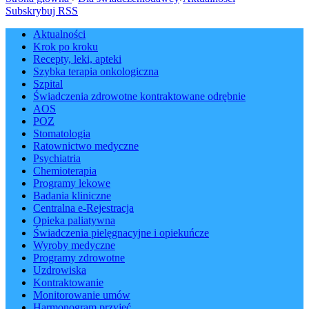
Subskrybuj RSS
Aktualności
Krok po kroku
Recepty, leki, apteki
Szybka terapia onkologiczna
Szpital
Świadczenia zdrowotne kontraktowane odrębnie
AOS
POZ
Stomatologia
Ratownictwo medyczne
Psychiatria
Chemioterapia
Programy lekowe
Badania kliniczne
Centralna e-Rejestracja
Opieka paliatywna
Świadczenia pielęgnacyjne i opiekuńcze
Wyroby medyczne
Programy zdrowotne
Uzdrowiska
Kontraktowanie
Monitorowanie umów
Harmonogram przyjęć