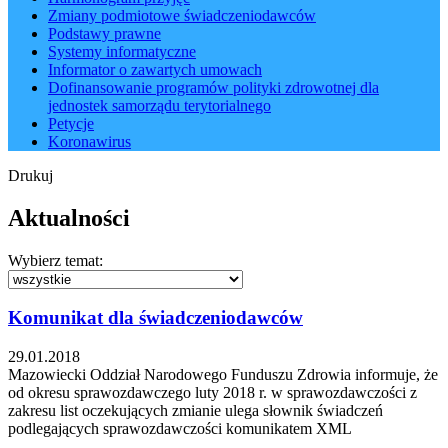
Zmiany podmiotowe świadczeniodawców
Podstawy prawne
Systemy informatyczne
Informator o zawartych umowach
Dofinansowanie programów polityki zdrowotnej dla
jednostek samorządu terytorialnego
Petycje
Koronawirus
Drukuj
Aktualności
Wybierz temat:
Komunikat dla świadczeniodawców
29.01.2018
Mazowiecki Oddział Narodowego Funduszu Zdrowia informuje, że
od okresu sprawozdawczego luty 2018 r. w sprawozdawczości z
zakresu list oczekujących zmianie ulega słownik świadczeń
podlegających sprawozdawczości komunikatem XML