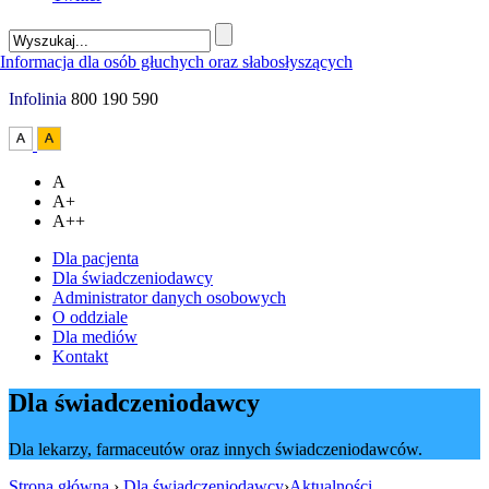
Infolinia
800 190 590
A
A+
A++
Dla pacjenta
Dla świadczeniodawcy
Administrator danych osobowych
O oddziale
Dla mediów
Kontakt
Dla świadczeniodawcy
Dla lekarzy, farmaceutów oraz innych świadczeniodawców.
Strona główna
›
Dla świadczeniodawcy
›
Aktualności