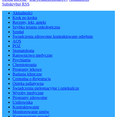
Subskrybuj RSS
Aktualności
Krok po kroku
Recepty, leki, apteki
Szybka terapia onkologiczna
Szpital
Świadczenia zdrowotne kontraktowane odrębnie
AOS
POZ
Stomatologia
Ratownictwo medyczne
Psychiatria
Chemioterapia
Programy lekowe
Badania kliniczne
Centralna e-Rejestracja
Opieka paliatywna
Świadczenia pielęgnacyjne i opiekuńcze
Wyroby medyczne
Programy zdrowotne
Uzdrowiska
Kontraktowanie
Monitorowanie umów
Harmonogram przyjęć