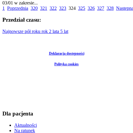
03/01 w zakresie...
1
Poprzednia
320
321
322
323
324
325
326
327
328
Następn
Przedział czasu:
Najnowsze
pół roku
rok
2 lata
5 lat
Deklaracja dostępności
Polityka cookies
Dla pacjenta
Aktualności
Na ratunek