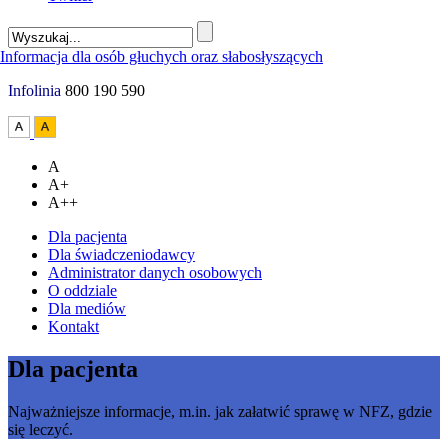
Infolinia
800 190 590
A
A+
A++
Dla pacjenta
Dla świadczeniodawcy
Administrator danych osobowych
O oddziale
Dla mediów
Kontakt
Dla pacjenta
Najważniejsze informacje, m.in. jak załatwić sprawę w NFZ, gdzie
się leczyć.