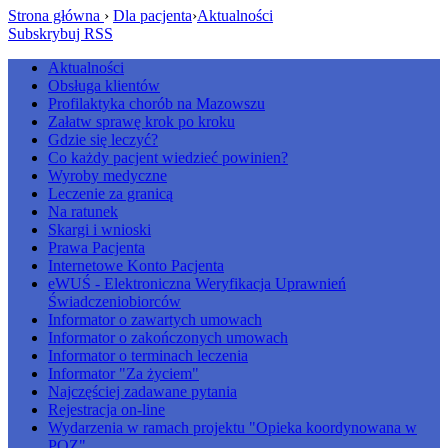
Strona główna
›
Dla pacjenta
›
Aktualności
Subskrybuj RSS
Aktualności
Obsługa klientów
Profilaktyka chorób na Mazowszu
Załatw sprawę krok po kroku
Gdzie się leczyć?
Co każdy pacjent wiedzieć powinien?
Wyroby medyczne
Leczenie za granicą
Na ratunek
Skargi i wnioski
Prawa Pacjenta
Internetowe Konto Pacjenta
eWUŚ - Elektroniczna Weryfikacja Uprawnień
Świadczeniobiorców
Informator o zawartych umowach
Informator o zakończonych umowach
Informator o terminach leczenia
Informator "Za życiem"
Najczęściej zadawane pytania
Rejestracja on-line
Wydarzenia w ramach projektu "Opieka koordynowana w
POZ"