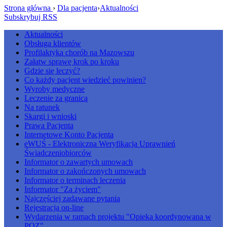
Strona główna
›
Dla pacjenta
›
Aktualności
Subskrybuj RSS
Aktualności
Obsługa klientów
Profilaktyka chorób na Mazowszu
Załatw sprawę krok po kroku
Gdzie się leczyć?
Co każdy pacjent wiedzieć powinien?
Wyroby medyczne
Leczenie za granicą
Na ratunek
Skargi i wnioski
Prawa Pacjenta
Internetowe Konto Pacjenta
eWUŚ - Elektroniczna Weryfikacja Uprawnień
Świadczeniobiorców
Informator o zawartych umowach
Informator o zakończonych umowach
Informator o terminach leczenia
Informator "Za życiem"
Najczęściej zadawane pytania
Rejestracja on-line
Wydarzenia w ramach projektu "Opieka koordynowana w
POZ"