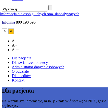
Infolinia
800 190 590
A
A+
A++
Dla pacjenta
Dla świadczeniodawcy
Administrator danych osobowych
O oddziale
Dla mediów
Kontakt
Dla pacjenta
Najważniejsze informacje, m.in. jak załatwić sprawę w NFZ, gdzie
się leczyć.