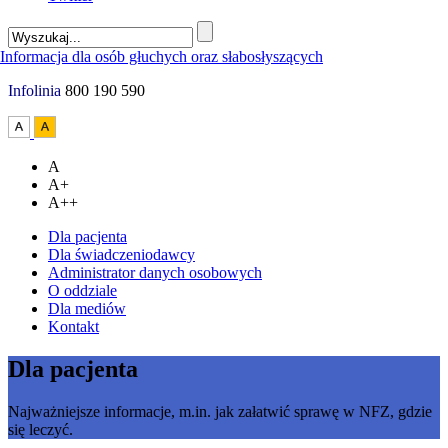
Infolinia
800 190 590
A
A+
A++
Dla pacjenta
Dla świadczeniodawcy
Administrator danych osobowych
O oddziale
Dla mediów
Kontakt
Dla pacjenta
Najważniejsze informacje, m.in. jak załatwić sprawę w NFZ, gdzie
się leczyć.