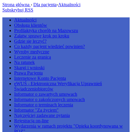
Strona główna
›
Dla pacjenta
›
Aktualności
Subskrybuj RSS
Aktualności
Obsługa klientów
Profilaktyka chorób na Mazowszu
Załatw sprawę krok po kroku
Gdzie się leczyć?
Co każdy pacjent wiedzieć powinien?
Wyroby medyczne
Leczenie za granicą
Na ratunek
Skargi i wnioski
Prawa Pacjenta
Internetowe Konto Pacjenta
eWUŚ - Elektroniczna Weryfikacja Uprawnień
Świadczeniobiorców
Informator o zawartych umowach
Informator o zakończonych umowach
Informator o terminach leczenia
Informator "Za życiem"
Najczęściej zadawane pytania
Rejestracja on-line
Wydarzenia w ramach projektu "Opieka koordynowana w
POZ"