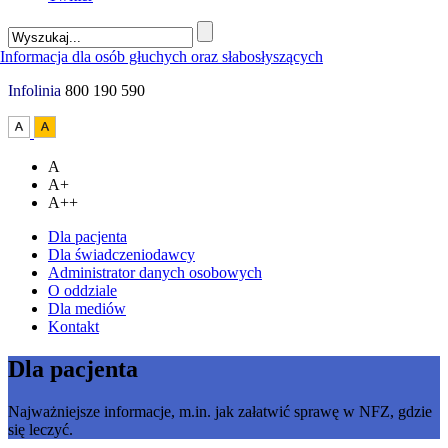
Infolinia
800 190 590
A
A+
A++
Dla pacjenta
Dla świadczeniodawcy
Administrator danych osobowych
O oddziale
Dla mediów
Kontakt
Dla pacjenta
Najważniejsze informacje, m.in. jak załatwić sprawę w NFZ, gdzie
się leczyć.