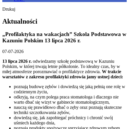
Drukuj
Aktualności
„Profilaktyka na wakacjach” Szkola Podstawowa w
Kazuniu Polskim 13 lipca 2026 r.
07-07-2026
13 lipca 2026 r.
odwiedzamy szkołę podstawową w Kazuniu
Polskim, w której trwają letnie półkolonie. To idealny czas, by w
miłej atmosferze porozmawiać o profilaktyce zdrowia.
W trakcie
warsztatów z zakresu profilaktyki zdrowia jamy ustnej dzieci:
poznają budowę zębów i dowiedzą się jaką pełnią one rolę w
codziennym życiu,
odkryją, na czym polega praca stomatologa i dlaczego nie
warto dbać się wizyt w gabinecie stomatologicznym,
nauczą się prawidłowo dbać o zęby oraz poznają skuteczne
techniki szczotkowania zębów,
dowiedzą się, jak zapobiegać próchnicy i chronić swój
uśmiech każdego dnia,
poznają produkty spożywcze sprzyjające zdrowym zębom,