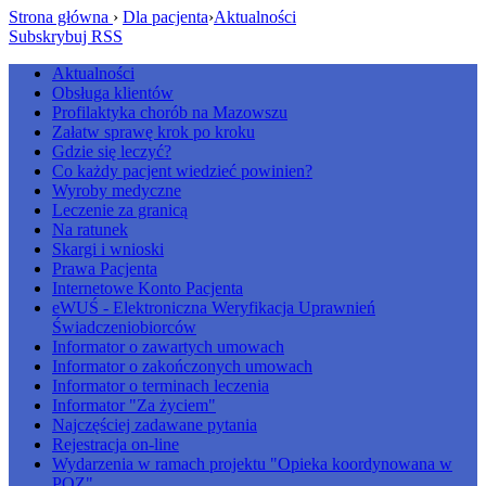
Strona główna
›
Dla pacjenta
›
Aktualności
Subskrybuj RSS
Aktualności
Obsługa klientów
Profilaktyka chorób na Mazowszu
Załatw sprawę krok po kroku
Gdzie się leczyć?
Co każdy pacjent wiedzieć powinien?
Wyroby medyczne
Leczenie za granicą
Na ratunek
Skargi i wnioski
Prawa Pacjenta
Internetowe Konto Pacjenta
eWUŚ - Elektroniczna Weryfikacja Uprawnień
Świadczeniobiorców
Informator o zawartych umowach
Informator o zakończonych umowach
Informator o terminach leczenia
Informator "Za życiem"
Najczęściej zadawane pytania
Rejestracja on-line
Wydarzenia w ramach projektu "Opieka koordynowana w
POZ"