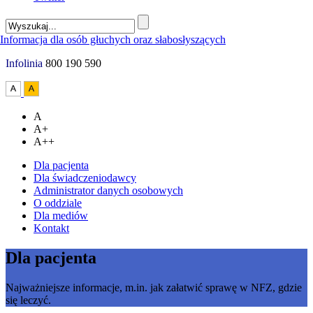
Infolinia
800 190 590
A
A+
A++
Dla pacjenta
Dla świadczeniodawcy
Administrator danych osobowych
O oddziale
Dla mediów
Kontakt
Dla pacjenta
Najważniejsze informacje, m.in. jak załatwić sprawę w NFZ, gdzie
się leczyć.