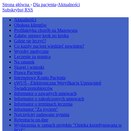
Strona główna
›
Dla pacjenta
›
Aktualności
Subskrybuj RSS
Aktualności
Obsługa klientów
Profilaktyka chorób na Mazowszu
Załatw sprawę krok po kroku
Gdzie się leczyć?
Co każdy pacjent wiedzieć powinien?
Wyroby medyczne
Leczenie za granicą
Na ratunek
Skargi i wnioski
Prawa Pacjenta
Internetowe Konto Pacjenta
eWUŚ - Elektroniczna Weryfikacja Uprawnień
Świadczeniobiorców
Informator o zawartych umowach
Informator o zakończonych umowach
Informator o terminach leczenia
Informator "Za życiem"
Najczęściej zadawane pytania
Rejestracja on-line
Wydarzenia w ramach projektu "Opieka koordynowana w
POZ"