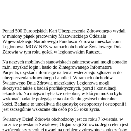
Ponad 500 Europejskich Kart Ubezpieczenia Zdrowotnego wydali
w miniony piątek pracownicy Mazowieckiego Oddziału
Wojewódzkiego Narodowego Funduszu Zdrowia mieszkańcom
Legionowa. MOW NFZ w ramach obchodów Światowego Dnia
Zdrowia w tym roku gościł w legionowskim Ratuszu.
Na naszych mobilnych stanowiskach zainteresowani mogli ponadto
m.in. uzyskać login i hasło do Zintegrowanego Informatora
Pacjenta, uzyskać informacje na temat wstecznego zgłoszenia do
ubezpieczenia zdrowotnego i abolicji. W ramach obchodów
Światowego Dnia Zdrowia mieszkańcy Legionowa mogli
skorzystać także z badań profilaktycznych, porad i konsultacji
lekarskich. Na miejscu był także osteobus, w którym można było
wykonać badanie polegające na określeniu gęstości mineralnej
kości. Badanie to umożliwia diagnostykę osteoporozy i osteopenii i
jest szczególnie wskazane dla osób po 55 roku życia.
Światowy Dzień Zdrowia obchodzony jest co roku 7 kwietnia, w
rocznicę powstania Światowej Organizacji Zdrowia. Jego celem jest
zwrócenie szczególnej uwagi na problemy zdrowotne społeczeństw