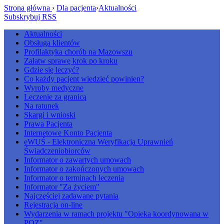
Strona główna
›
Dla pacjenta
›
Aktualności
Subskrybuj RSS
Aktualności
Obsługa klientów
Profilaktyka chorób na Mazowszu
Załatw sprawę krok po kroku
Gdzie się leczyć?
Co każdy pacjent wiedzieć powinien?
Wyroby medyczne
Leczenie za granicą
Na ratunek
Skargi i wnioski
Prawa Pacjenta
Internetowe Konto Pacjenta
eWUŚ - Elektroniczna Weryfikacja Uprawnień
Świadczeniobiorców
Informator o zawartych umowach
Informator o zakończonych umowach
Informator o terminach leczenia
Informator "Za życiem"
Najczęściej zadawane pytania
Rejestracja on-line
Wydarzenia w ramach projektu "Opieka koordynowana w
POZ"