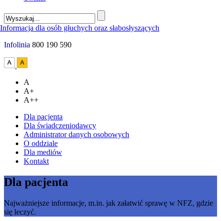
Infolinia
800 190 590
A
A+
A++
Dla pacjenta
Dla świadczeniodawcy
Administrator danych osobowych
O oddziale
Dla mediów
Kontakt
Dla pacjenta
Najważniejsze informacje, m.in. jak załatwić sprawę w NFZ, gdzie
się leczyć.