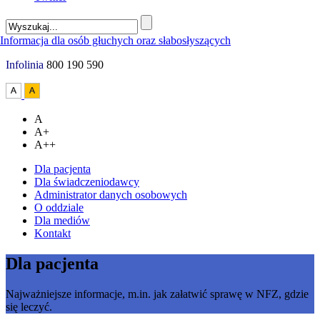
Infolinia
800 190 590
A
A+
A++
Dla pacjenta
Dla świadczeniodawcy
Administrator danych osobowych
O oddziale
Dla mediów
Kontakt
Dla pacjenta
Najważniejsze informacje, m.in. jak załatwić sprawę w NFZ, gdzie
się leczyć.