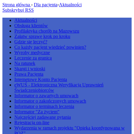
Strona główna
›
Dla pacjenta
›
Aktualności
Subskrybuj RSS
Aktualności
Obsługa klientów
Profilaktyka chorób na Mazowszu
Załatw sprawę krok po kroku
Gdzie się leczyć?
Co każdy pacjent wiedzieć powinien?
Wyroby medyczne
Leczenie za granicą
Na ratunek
Skargi i wnioski
Prawa Pacjenta
Internetowe Konto Pacjenta
eWUŚ - Elektroniczna Weryfikacja Uprawnień
Świadczeniobiorców
Informator o zawartych umowach
Informator o zakończonych umowach
Informator o terminach leczenia
Informator "Za życiem"
Najczęściej zadawane pytania
Rejestracja on-line
Wydarzenia w ramach projektu "Opieka koordynowana w
POZ"