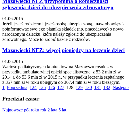
Mazowiecki NFZ przypomina o konieczności
zgłoszenia dzieci do ubezpieczenia zdrowotnego
01.06.2015
Jeżeli jesteś rodzicem i jesteś osobą ubezpieczoną, masz obowiązek
poinformować swojego płatnika składek (np. pracodawcę) o nowo
narodzonym dziecku, które należy zgłosić do ubezpieczenia
zdrowotnego. Może to zrobić każde z rodziców.
Mazowiecki NFZ: więcej pieniędzy na leczenie dzieci
01.06.2015
Wartość pediatrycznych kontraktów na Mazowszu rośnie - w
przypadku ambulatoryjnej opieki specjalistycznej z 53,2 mln zł w
2014 r. do 53,6 mln zł w 2015 r., w przypadku leczenia szpitalnego
z 357 mln zł w roku ubiegłym do 367,4 mln zł w roku bieżącym.
1
Poprzednia
124
125
126
127
128
129
130
131
132
Następn
Przedział czasu:
Najnowsze
pół roku
rok
2 lata
5 lat