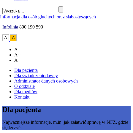
Infolinia
800 190 590
A
A+
A++
Dla pacjenta
Dla świadczeniodawcy
Administrator danych osobowych
O oddziale
Dla mediów
Kontakt
Dla pacjenta
Najważniejsze informacje, m.in. jak załatwić sprawę w NFZ, gdzie
się leczyć.