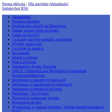
Strona główna
›
Dla pacjenta
›
Aktualności
Subskrybuj RSS
Aktualności
Obsługa klientów
Profilaktyka chorób na Mazowszu
Załatw sprawę krok po kroku
Gdzie się leczyć?
Co każdy pacjent wiedzieć powinien?
Wyroby medyczne
Leczenie za granicą
Na ratunek
Skargi i wnioski
Prawa Pacjenta
Internetowe Konto Pacjenta
eWUŚ - Elektroniczna Weryfikacja Uprawnień
Świadczeniobiorców
Informator o zawartych umowach
Informator o zakończonych umowach
Informator o terminach leczenia
Informator "Za życiem"
Najczęściej zadawane pytania
Rejestracja on-line
Wydarzenia w ramach projektu "Opieka koordynowana w
POZ"