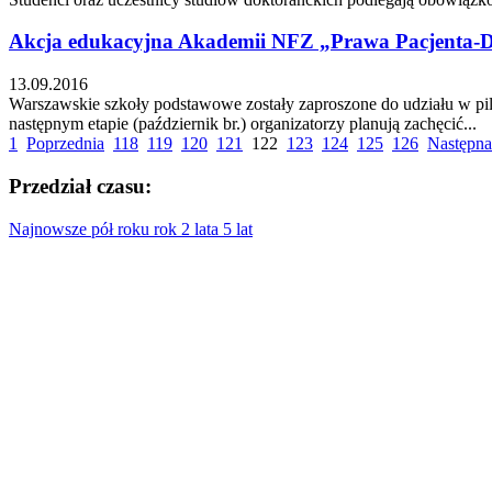
Akcja edukacyjna Akademii NFZ „Prawa Pacjenta-Dz
13.09.2016
Warszawskie szkoły podstawowe zostały zaproszone do udziału w pi
następnym etapie (październik br.) organizatorzy planują zachęcić...
1
Poprzednia
118
119
120
121
122
123
124
125
126
Następna
Przedział czasu:
Najnowsze
pół roku
rok
2 lata
5 lat