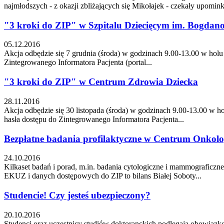
najmłodszych - z okazji zbliżających się Mikołajek - czekały upomink
"3 kroki do ZIP" w Szpitalu Dziecięcym im. Bogdanow
05.12.2016
Akcja odbędzie się 7 grudnia (środa) w godzinach 9.00-13.00 w holu
Zintegrowanego Informatora Pacjenta (portal...
"3 kroki do ZIP" w Centrum Zdrowia Dziecka
28.11.2016
Akcja odbędzie się 30 listopada (środa) w godzinach 9.00-13.00 w h
hasła dostępu do Zintegrowanego Informatora Pacjenta...
Bezpłatne badania profilaktyczne w Centrum Onkol
24.10.2016
Kilkaset badań i porad, m.in. badania cytologiczne i mammograficzn
EKUZ i danych dostępowych do ZIP to bilans Białej Soboty...
Studencie! Czy jesteś ubezpieczony?
20.10.2016
Studenci oraz uczestnicy studiów doktoranckich podlegają obowiązk