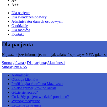
A+
A++
Dla pacjenta
Dla świadczeniodawcy
Administrator danych osobowych
O oddziale
Dla mediów
Kontakt
Dla pacjenta
Najważniejsze informacje, m.in. jak załatwić sprawę w NFZ, gdzie si
Strona główna
›
Dla pacjenta
›
Aktualności
Subskrybuj RSS
Aktualności
Obsługa klientów
Profilaktyka chorób na Mazowszu
Załatw sprawę krok po kroku
Gdzie się leczyć?
Co każdy pacjent wiedzieć powinien?
Wyroby medyczne
Leczenie za granicą