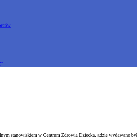
orców
Z"
ilnym stanowiskiem w Centrum Zdrowia Dziecka, gdzie wydawane były