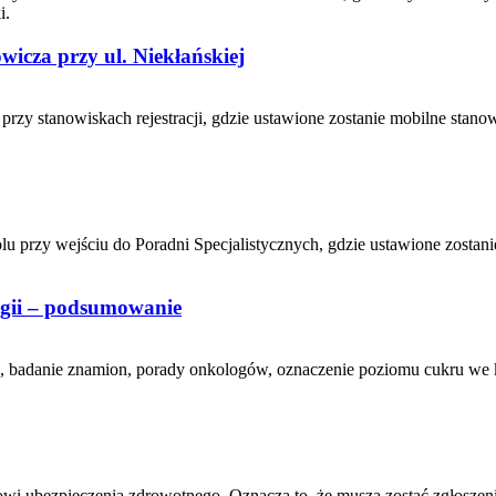
i.
icza przy ul. Niekłańskiej
 przy stanowiskach rejestracji, gdzie ustawione zostanie mobilne sta
olu przy wejściu do Poradni Specjalistycznych, gdzie ustawione zost
ogii – podsumowanie
e, badanie znamion, porady onkologów, oznaczenie poziomu cukru we kr
owi ubezpieczenia zdrowotnego. Oznacza to, że muszą zostać zgłoszen