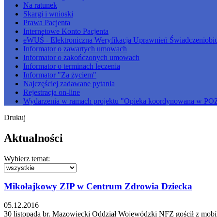
Na ratunek
Skargi i wnioski
Prawa Pacjenta
Internetowe Konto Pacjenta
eWUŚ - Elektroniczna Weryfikacja Uprawnień Świadczeniobi
Informator o zawartych umowach
Informator o zakończonych umowach
Informator o terminach leczenia
Informator "Za życiem"
Najczęściej zadawane pytania
Rejestracja on-line
Wydarzenia w ramach projektu "Opieka koordynowana w PO
Drukuj
Aktualności
Wybierz temat:
Mikołajkowy ZIP w Centrum Zdrowia Dziecka
05.12.2016
30 listopada br. Mazowiecki Oddział Wojewódzki NFZ gościł z mob