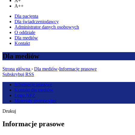
A+
A++
Dla pacjenta
Dla świadczeniodawcy
Administrator danych osobowych
O oddziale
Dla mediów
Kontakt
Dla mediów
Strona główna
›
Dla mediów
›
Informacje prasowe
Subskrybuj RSS
Informacje prasowe
Kontakt dla mediów
Logo NFZ
Materiały promocyjne
Drukuj
Informacje prasowe