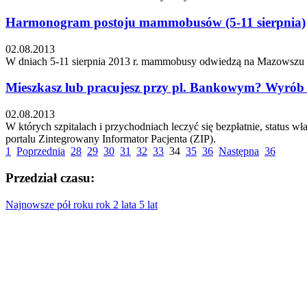
Harmonogram postoju mammobusów (5-11 sierpnia)
02.08.2013
W dniach 5-11 sierpnia 2013 r. mammobusy odwiedzą na Mazowszu pi
Mieszkasz lub pracujesz przy pl. Bankowym? Wyrób s
02.08.2013
W których szpitalach i przychodniach leczyć się bezpłatnie, status
portalu Zintegrowany Informator Pacjenta (ZIP).
1
Poprzednia
28
29
30
31
32
33
34
35
36
Następna
36
Przedział czasu:
Najnowsze
pół roku
rok
2 lata
5 lat