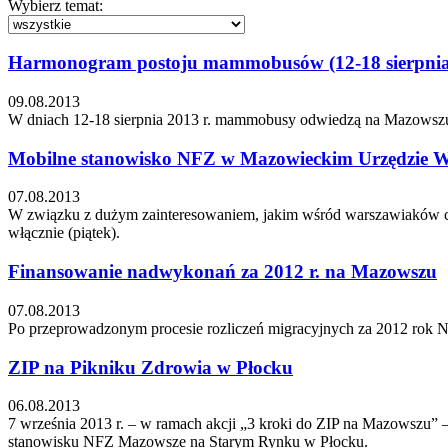
Wybierz temat:
Harmonogram postoju mammobusów (12-18 sierpnia
09.08.2013
W dniach 12-18 sierpnia 2013 r. mammobusy odwiedzą na Mazowszu s
Mobilne stanowisko NFZ w Mazowieckim Urzędzie Wo
07.08.2013
W związku z dużym zainteresowaniem, jakim wśród warszawiaków ci
włącznie (piątek).
Finansowanie nadwykonań za 2012 r. na Mazowszu
07.08.2013
Po przeprowadzonym procesie rozliczeń migracyjnych za 2012 rok 
ZIP na Pikniku Zdrowia w Płocku
06.08.2013
7 września 2013 r. – w ramach akcji „3 kroki do ZIP na Mazowszu” 
stanowisku NFZ Mazowsze na Starym Rynku w Płocku.