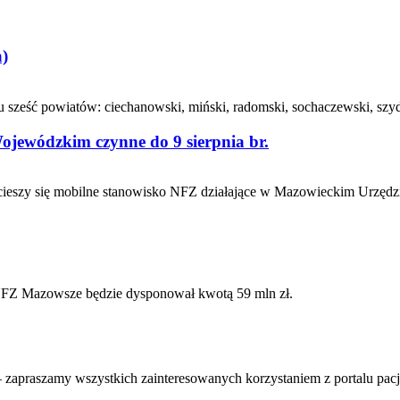
)
ześć powiatów: ciechanowski, miński, radomski, sochaczewski, szyd
jewódzkim czynne do 9 sierpnia br.
eszy się mobilne stanowisko NFZ działające w Mazowieckim Urzędzi
NFZ Mazowsze będzie dysponował kwotą 59 mln zł.
– zapraszamy wszystkich zainteresowanych korzystaniem z portalu pa