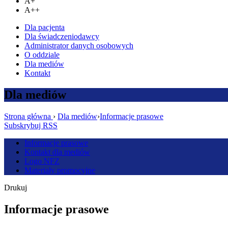
A+
A++
Dla pacjenta
Dla świadczeniodawcy
Administrator danych osobowych
O oddziale
Dla mediów
Kontakt
Dla mediów
Strona główna
›
Dla mediów
›
Informacje prasowe
Subskrybuj RSS
Informacje prasowe
Kontakt dla mediów
Logo NFZ
Materiały promocyjne
Drukuj
Informacje prasowe