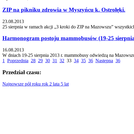
ZIP na pikniku zdrowia w Myszyńcu k. Ostrołęki.
23.08.2013
25 sierpnia w ramach akcji „3 kroki do ZIP na Mazowszu” wszystkic
Harmonogram postoju mammobusów (19-25 sierpnia
16.08.2013
W dniach 19-25 sierpnia 2013 r. mammobusy odwiedzą na Mazowszu s
1
Poprzednia
28
29
30
31
32
33
34
35
36
Następna
36
Przedział czasu:
Najnowsze
pół roku
rok
2 lata
5 lat