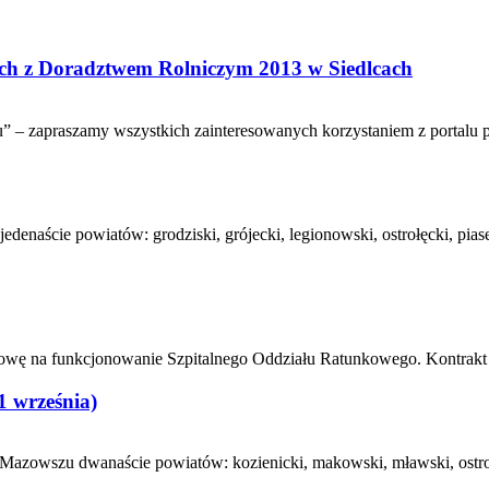
ch z Doradztwem Rolniczym 2013 w Siedlcach
u” – zapraszamy wszystkich zainteresowanych korzystaniem z portalu p
aście powiatów: grodziski, grójecki, legionowski, ostrołęcki, piasec
ę na funkcjonowanie Szpitalnego Oddziału Ratunkowego. Kontrakt 
 września)
azowszu dwanaście powiatów: kozienicki, makowski, mławski, ostrows