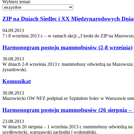
Wybierz temat:
ZIP na Dniach Siedlec i XX Międzynarodowych Dnia
04.09.2013
7 i 8 września 2013 r. – w ramach akcji „3 kroki do ZIP na Mazowsz
Harmonogram postoju mammobusów (2-8 września)
30.08.2013
W dniach 2-8 września 2013 r. mammobusy odwiedzą na Mazowszu jeden
żyrardowski.
Komunikat
30.08.2013
Mazowiecki OW NFZ podpisał ze Szpitalem Solec w Warszawie umow
Harmonogram postoju mammobusów (26 sierpnia – 1
23.08.2013
W dniach 26 sierpnia – 1 września 2013 r. mammobusy odwiedzą na M
szydłowiecki, warszawski zachodni i wołomiński.