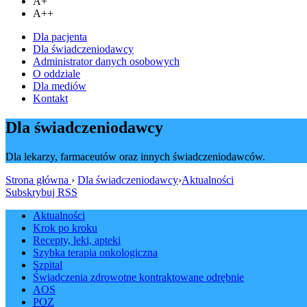
A+
A++
Dla pacjenta
Dla świadczeniodawcy
Administrator danych osobowych
O oddziale
Dla mediów
Kontakt
Dla świadczeniodawcy
Dla lekarzy, farmaceutów oraz innych świadczeniodawców.
Strona główna
›
Dla świadczeniodawcy
›
Aktualności
Subskrybuj RSS
Aktualności
Krok po kroku
Recepty, leki, apteki
Szybka terapia onkologiczna
Szpital
Świadczenia zdrowotne kontraktowane odrębnie
AOS
POZ