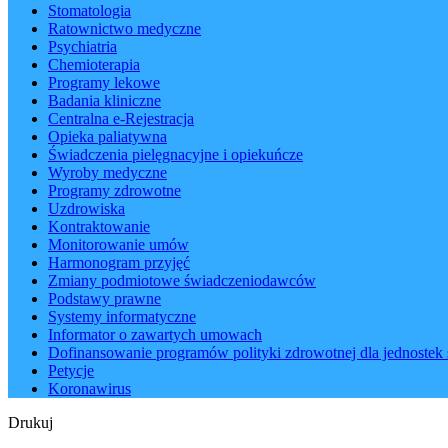
Stomatologia
Ratownictwo medyczne
Psychiatria
Chemioterapia
Programy lekowe
Badania kliniczne
Centralna e-Rejestracja
Opieka paliatywna
Świadczenia pielęgnacyjne i opiekuńcze
Wyroby medyczne
Programy zdrowotne
Uzdrowiska
Kontraktowanie
Monitorowanie umów
Harmonogram przyjęć
Zmiany podmiotowe świadczeniodawców
Podstawy prawne
Systemy informatyczne
Informator o zawartych umowach
Dofinansowanie programów polityki zdrowotnej dla jednostek 
Petycje
Koronawirus
Drukuj