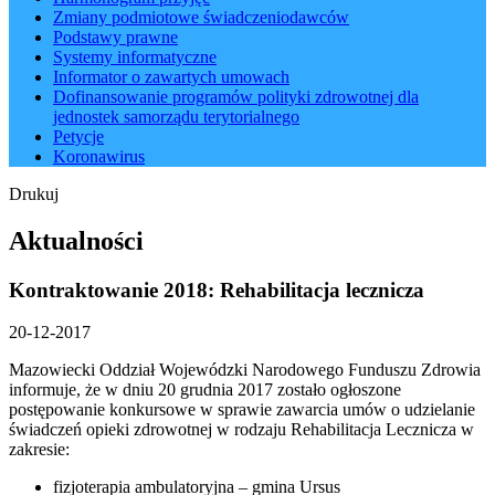
Zmiany podmiotowe świadczeniodawców
Podstawy prawne
Systemy informatyczne
Informator o zawartych umowach
Dofinansowanie programów polityki zdrowotnej dla
jednostek samorządu terytorialnego
Petycje
Koronawirus
Drukuj
Aktualności
Kontraktowanie 2018: Rehabilitacja lecznicza
20-12-2017
Mazowiecki Oddział Wojewódzki Narodowego Funduszu Zdrowia
informuje, że w dniu 20 grudnia 2017 zostało ogłoszone
postępowanie konkursowe w sprawie zawarcia umów o udzielanie
świadczeń opieki zdrowotnej w rodzaju Rehabilitacja Lecznicza w
zakresie:
fizjoterapia ambulatoryjna – gmina Ursus