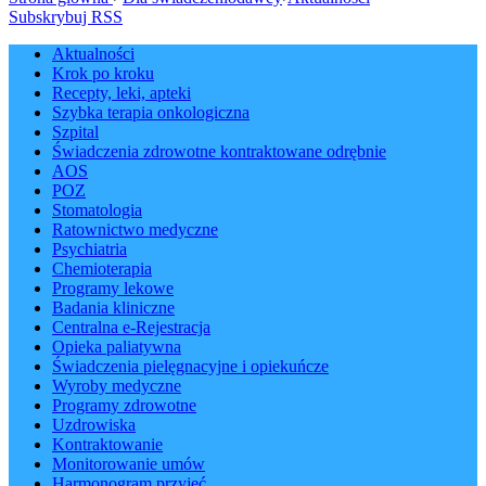
Subskrybuj RSS
Aktualności
Krok po kroku
Recepty, leki, apteki
Szybka terapia onkologiczna
Szpital
Świadczenia zdrowotne kontraktowane odrębnie
AOS
POZ
Stomatologia
Ratownictwo medyczne
Psychiatria
Chemioterapia
Programy lekowe
Badania kliniczne
Centralna e-Rejestracja
Opieka paliatywna
Świadczenia pielęgnacyjne i opiekuńcze
Wyroby medyczne
Programy zdrowotne
Uzdrowiska
Kontraktowanie
Monitorowanie umów
Harmonogram przyjęć