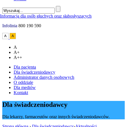
Infolinia
800 190 590
A
A+
A++
Dla pacjenta
Dla świadczeniodawcy
Administrator danych osobowych
O oddziale
Dla mediów
Kontakt
Dla świadczeniodawcy
Dla lekarzy, farmaceutów oraz innych świadczeniodawców.
Strona główna
›
Dla świadczeniodawcy
›
Aktualności