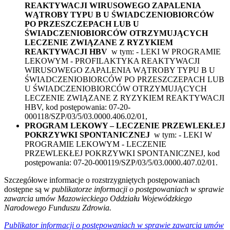
REAKTYWACJI WIRUSOWEGO ZAPALENIA
WĄTROBY TYPU B U ŚWIADCZENIOBIORCÓW
PO PRZESZCZEPACH LUB U
ŚWIADCZENIOBIORCÓW OTRZYMUJĄCYCH
LECZENIE ZWIĄZANE Z RYZYKIEM
REAKTYWACJI HBV
w tym: - LEKI W PROGRAMIE
LEKOWYM - PROFILAKTYKA REAKTYWACJI
WIRUSOWEGO ZAPALENIA WĄTROBY TYPU B U
ŚWIADCZENIOBIORCÓW PO PRZESZCZEPACH LUB
U ŚWIADCZENIOBIORCÓW OTRZYMUJĄCYCH
LECZENIE ZWIĄZANE Z RYZYKIEM REAKTYWACJI
HBV, kod postępowania: 07-20-
000118/SZP/03/5/03.0000.406.02/01,
PROGRAM LEKOWY – LECZENIE PRZEWLEKŁEJ
POKRZYWKI SPONTANICZNEJ
w tym: - LEKI W
PROGRAMIE LEKOWYM - LECZENIE
PRZEWLEKŁEJ POKRZYWKI SPONTANICZNEJ, kod
postępowania: 07-20-000119/SZP/03/5/03.0000.407.02/01.
Szczegółowe informacje o rozstrzygniętych postępowaniach
dostępne są w
publikatorze informacji o postępowaniach w sprawie
zawarcia umów Mazowieckiego Oddziału Wojewódzkiego
Narodowego Funduszu Zdrowia.
Publikator informacji o postępowaniach w sprawie zawarcia umów