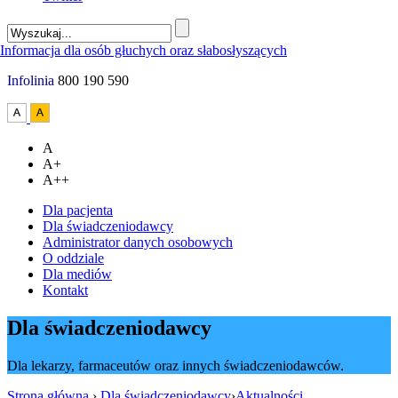
Infolinia
800 190 590
A
A+
A++
Dla pacjenta
Dla świadczeniodawcy
Administrator danych osobowych
O oddziale
Dla mediów
Kontakt
Dla świadczeniodawcy
Dla lekarzy, farmaceutów oraz innych świadczeniodawców.
Strona główna
›
Dla świadczeniodawcy
›
Aktualności