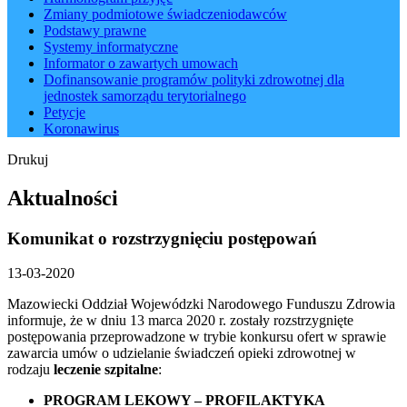
Zmiany podmiotowe świadczeniodawców
Podstawy prawne
Systemy informatyczne
Informator o zawartych umowach
Dofinansowanie programów polityki zdrowotnej dla
jednostek samorządu terytorialnego
Petycje
Koronawirus
Drukuj
Aktualności
Komunikat o rozstrzygnięciu postępowań
13-03-2020
Mazowiecki Oddział Wojewódzki Narodowego Funduszu Zdrowia
informuje, że w dniu 13 marca 2020 r. zostały rozstrzygnięte
postępowania przeprowadzone w trybie konkursu ofert w sprawie
zawarcia umów o udzielanie świadczeń opieki zdrowotnej w
rodzaju
leczenie szpitalne
:
PROGRAM LEKOWY – PROFILAKTYKA