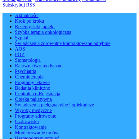
Subskrybuj RSS
Aktualności
Krok po kroku
Recepty, leki, apteki
Szybka terapia onkologiczna
Szpital
Świadczenia zdrowotne kontraktowane odrębnie
AOS
POZ
Stomatologia
Ratownictwo medyczne
Psychiatria
Chemioterapia
Programy lekowe
Badania kliniczne
Centralna e-Rejestracja
Opieka paliatywna
Świadczenia pielęgnacyjne i opiekuńcze
Wyroby medyczne
Programy zdrowotne
Uzdrowiska
Kontraktowanie
Monitorowanie umów
Harmonogram przyjęć