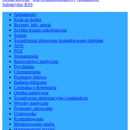
Subskrybuj RSS
Aktualności
Krok po kroku
Recepty, leki, apteki
Szybka terapia onkologiczna
Szpital
Świadczenia zdrowotne kontraktowane odrębnie
AOS
POZ
Stomatologia
Ratownictwo medyczne
Psychiatria
Chemioterapia
Programy lekowe
Badania kliniczne
Centralna e-Rejestracja
Opieka paliatywna
Świadczenia pielęgnacyjne i opiekuńcze
Wyroby medyczne
Programy zdrowotne
Uzdrowiska
Kontraktowanie
Monitorowanie umów
Harmonogram przyjęć