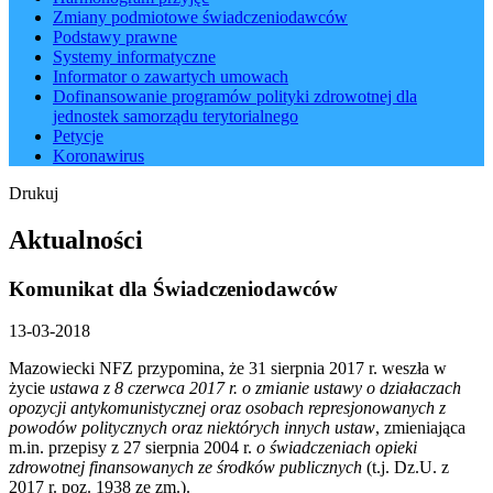
Zmiany podmiotowe świadczeniodawców
Podstawy prawne
Systemy informatyczne
Informator o zawartych umowach
Dofinansowanie programów polityki zdrowotnej dla
jednostek samorządu terytorialnego
Petycje
Koronawirus
Drukuj
Aktualności
Komunikat dla Świadczeniodawców
13-03-2018
Mazowiecki NFZ przypomina, że 31 sierpnia 2017 r. weszła w
życie
ustawa z 8 czerwca 2017 r. o zmianie ustawy o działaczach
opozycji antykomunistycznej oraz osobach represjonowanych z
powodów politycznych oraz niektórych innych ustaw
, zmieniająca
m.in. przepisy z 27 sierpnia 2004 r.
o świadczeniach opieki
zdrowotnej finansowanych ze środków publicznych
(t.j. Dz.U. z
2017 r. poz. 1938 ze zm.).