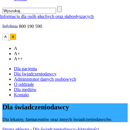
Infolinia
800 190 590
A
A+
A++
Dla pacjenta
Dla świadczeniodawcy
Administrator danych osobowych
O oddziale
Dla mediów
Kontakt
Dla świadczeniodawcy
Dla lekarzy, farmaceutów oraz innych świadczeniodawców.
Strona główna
›
Dla świadczeniodawcy
›
Aktualności