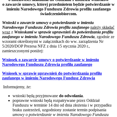
o zawarcie umowy, której przedmiotem będzie potwierdzanie w
imieniu Narodowego Funduszu Zdrowia profilu zaufanego
świadczeniobiorcom.
Wnioski
o zawarcie umowy o potwierdzanie w imieniu
Narodowego Funduszu Zdrowia profilu zaufanego
należy składać
wraz
z
Wnioskami w sprawie uprawnień do potwierdzania profilu
zaufanego w imieniu Narodowego Funduszu Zdrowia
, zgodnie ze
wzorami określonymi w załącznikach do ww. zarządzenia Nr
5/2020/DOP Prezesa NFZ z dnia 15 stycznia 2020 r.,
zamieszczonymi poniżej:
Wniosek o zawarcie umowy o potwierdzanie w imieniu
Narodowego Funduszu Zdrowia profilu zaufanego
Wniosek w sprawie uprawnień do potwierdzania profilu
zaufanego w imieniu Narodowego Fundusz Zdrowia
Informujemy, że:
wnioski będą przyjmowane
do odwołania
.
poprawne wnioski będą rozpatrywane przez Oddział
Funduszu w terminie 14 dni od dnia złożenia i w przypadku
braku zastrzeżeń, uzgodniony zostanie termin podpisania
umowy o potwierdzanie w imieniu Narodowego Funduszu