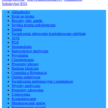
Subskrybuj RSS
Aktualności
Krok po kroku
Recepty, leki, apteki
Szybka terapia onkologiczna
Szpital
Świadczenia zdrowotne kontraktowane odrębnie
AOS
POZ
Stomatologia
Ratownictwo medyczne
Psychiatria
Chemioterapia
Programy lekowe
Badania kliniczne
Centralna e-Rejestracja
Opieka paliatywna
Świadczenia pielęgnacyjne i opiekuńcze
Wyroby medyczne
Programy zdrowotne
Uzdrowiska
Kontraktowanie
Monitorowanie umów
Harmonogram przyjęć