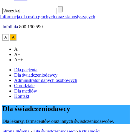
Infolinia
800 190 590
A
A+
A++
Dla pacjenta
Dla świadczeniodawcy
Administrator danych osobowych
O oddziale
Dla mediów
Kontakt
Dla świadczeniodawcy
Dla lekarzy, farmaceutów oraz innych świadczeniodawców.
Strona główna
›
Dla świadczeniodawcy
›
Aktualności