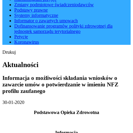
Zmiany podmiotowe świadczeniodawców
Podstawy prawne
Systemy informatyczne
Informator o zawartych umowach
Dofinansowanie programów polityki zdrowotnej dla
jednostek samorządu terytorialnego
Petycje
Koronawirus
Drukuj
Aktualności
Informacja o możliwości składania wniosków o
zawarcie umów o potwierdzanie w imieniu NFZ
profilu zaufanego
30-01-2020
Podstawowa Opieka Zdrowotna
Informacja