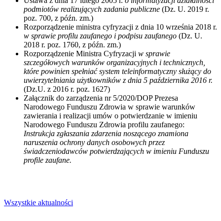
Ustawa z dnia 17 lutego 2005 r.
o informatyzacji działalności
podmiotów realizujących zadania publiczne
(Dz. U. 2019 r.
poz. 700, z późn. zm.)
Rozporządzenie ministra cyfryzacji z dnia 10 września 2018 r.
w sprawie profilu zaufanego i podpisu zaufanego
(Dz. U.
2018 r. poz. 1760, z późn. zm.)
Rozporządzenie Ministra Cyfryzacji
w sprawie
szczegółowych warunków organizacyjnych i technicznych,
które powinien spełniać system teleinformatyczny służący do
uwierzytelniania użytkowników z dnia 5 października 2016 r.
(Dz.U. z 2016 r. poz. 1627)
Załącznik do zarządzenia nr 5/2020/DOP Prezesa
Narodowego Funduszu Zdrowia w sprawie warunków
zawierania i realizacji umów o potwierdzanie w imieniu
Narodowego Funduszu Zdrowia profilu zaufanego:
Instrukcja zgłaszania zdarzenia noszącego znamiona
naruszenia ochrony danych osobowych przez
świadczeniodawców potwierdzających w imieniu Funduszu
profile zaufane.
Wszystkie aktualności