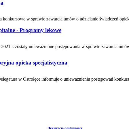
na
ia konkursowe w sprawie zawarcia umów o udzielanie świadczeń opieki 
pitalne - Programy lekowe
2021 r. zostały unieważnione postępowania w sprawie zawarcia umów 
yjna opieka specjalistyczna
atura w Ostrołęce informuje o unieważnieniu postępowań konkursowy
Deklaracja dostępności