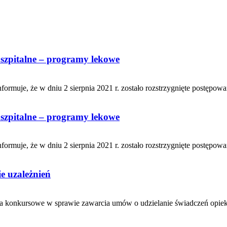
 szpitalne – programy lekowe
uje, że w dniu 2 sierpnia 2021 r. zostało rozstrzygnięte postępowa
 szpitalne – programy lekowe
uje, że w dniu 2 sierpnia 2021 r. zostało rozstrzygnięte postępowa
e uzależnień
ia konkursowe w sprawie zawarcia umów o udzielanie świadczeń opieki