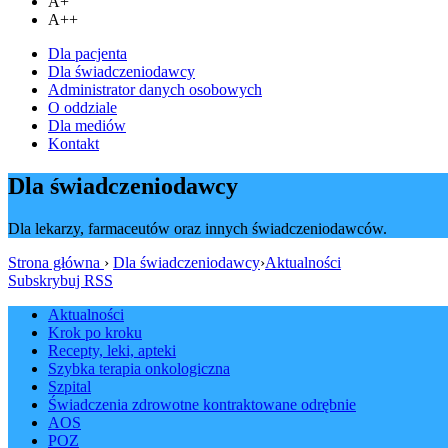
A+
A++
Dla pacjenta
Dla świadczeniodawcy
Administrator danych osobowych
O oddziale
Dla mediów
Kontakt
Dla świadczeniodawcy
Dla lekarzy, farmaceutów oraz innych świadczeniodawców.
Strona główna
›
Dla świadczeniodawcy
›
Aktualności
Subskrybuj RSS
Aktualności
Krok po kroku
Recepty, leki, apteki
Szybka terapia onkologiczna
Szpital
Świadczenia zdrowotne kontraktowane odrębnie
AOS
POZ