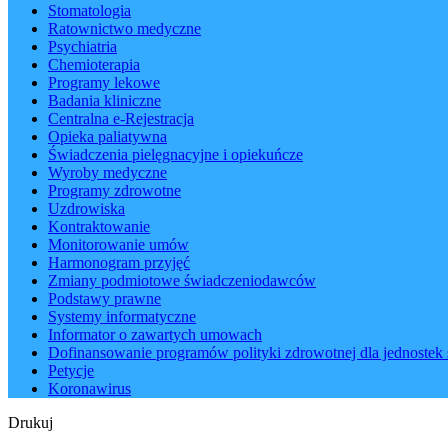
Stomatologia
Ratownictwo medyczne
Psychiatria
Chemioterapia
Programy lekowe
Badania kliniczne
Centralna e-Rejestracja
Opieka paliatywna
Świadczenia pielęgnacyjne i opiekuńcze
Wyroby medyczne
Programy zdrowotne
Uzdrowiska
Kontraktowanie
Monitorowanie umów
Harmonogram przyjęć
Zmiany podmiotowe świadczeniodawców
Podstawy prawne
Systemy informatyczne
Informator o zawartych umowach
Dofinansowanie programów polityki zdrowotnej dla jednostek 
Petycje
Koronawirus
Drukuj