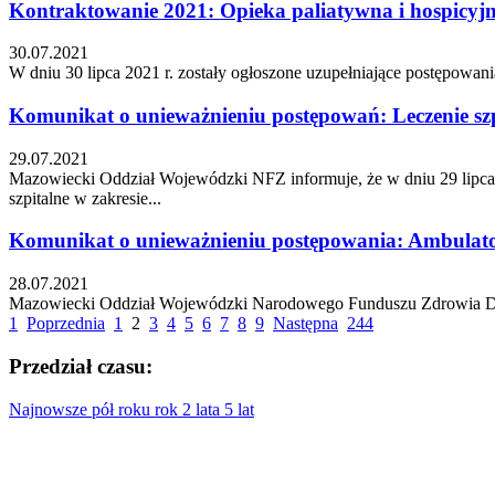
Kontraktowanie 2021: Opieka paliatywna i hospicyj
30.07.2021
W dniu 30 lipca 2021 r. zostały ogłoszone uzupełniające postępowan
Komunikat o unieważnieniu postępowań: Leczenie sz
29.07.2021
Mazowiecki Oddział Wojewódzki NFZ informuje, że w dniu 29 lipca 
szpitalne w zakresie...
Komunikat o unieważnieniu postępowania: Ambulator
28.07.2021
Mazowiecki Oddział Wojewódzki Narodowego Funduszu Zdrowia Deleg
1
Poprzednia
1
2
3
4
5
6
7
8
9
Następna
244
Przedział czasu:
Najnowsze
pół roku
rok
2 lata
5 lat