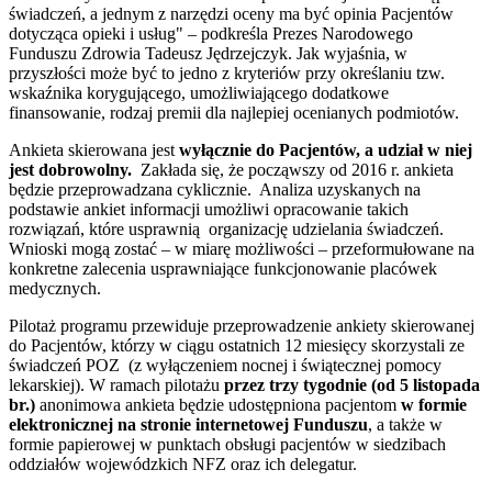
świadczeń, a jednym z narzędzi oceny ma być opinia Pacjentów
dotycząca opieki i usług" – podkreśla Prezes Narodowego
Funduszu Zdrowia Tadeusz Jędrzejczyk. Jak wyjaśnia, w
przyszłości może być to jedno z kryteriów przy określaniu tzw.
wskaźnika korygującego, umożliwiającego dodatkowe
finansowanie, rodzaj premii dla najlepiej ocenianych podmiotów.
Ankieta skierowana jest
wyłącznie do Pacjentów, a udział w niej
jest dobrowolny.
Zakłada się, że począwszy od 2016 r. ankieta
będzie przeprowadzana cyklicznie. Analiza uzyskanych na
podstawie ankiet informacji umożliwi opracowanie takich
rozwiązań, które usprawnią organizację udzielania świadczeń.
Wnioski mogą zostać – w miarę możliwości – przeformułowane na
konkretne zalecenia usprawniające funkcjonowanie placówek
medycznych.
Pilotaż programu przewiduje przeprowadzenie ankiety skierowanej
do Pacjentów, którzy w ciągu ostatnich 12 miesięcy skorzystali ze
świadczeń POZ (z wyłączeniem nocnej i świątecznej pomocy
lekarskiej). W ramach pilotażu
przez trzy tygodnie (od 5 listopada
br.)
anonimowa ankieta będzie udostępniona pacjentom
w formie
elektronicznej na stronie internetowej Funduszu
, a także w
formie papierowej w punktach obsługi pacjentów w siedzibach
oddziałów wojewódzkich NFZ oraz ich delegatur.