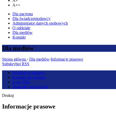
A+
A++
Dla pacjenta
Dla świadczeniodawcy
Administrator danych osobowych
O oddziale
Dla mediów
Kontakt
Dla mediów
Strona główna
›
Dla mediów
›
Informacje prasowe
Subskrybuj RSS
Informacje prasowe
Kontakt dla mediów
Logo NFZ
Materiały promocyjne
Drukuj
Informacje prasowe