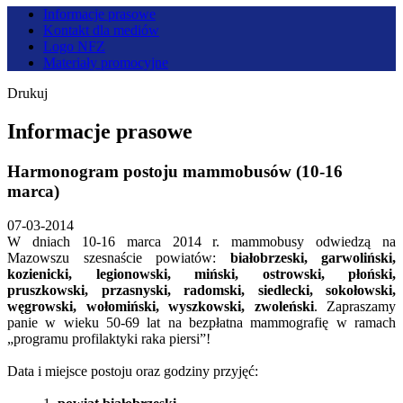
Informacje prasowe
Kontakt dla mediów
Logo NFZ
Materiały promocyjne
Drukuj
Informacje prasowe
Harmonogram postoju mammobusów (10-16
marca)
07-03-2014
W dniach 10-16 marca 2014 r. mammobusy odwiedzą na
Mazowszu szesnaście powiatów:
białobrzeski, garwoliński,
kozienicki, legionowski, miński, ostrowski, płoński,
pruszkowski, przasnyski, radomski, siedlecki, sokołowski,
węgrowski, wołomiński, wyszkowski, zwoleński
. Zapraszamy
panie w wieku 50-69 lat na bezpłatna mammografię w ramach
„programu profilaktyki raka piersi”!
Data i miejsce postoju oraz godziny przyjęć: